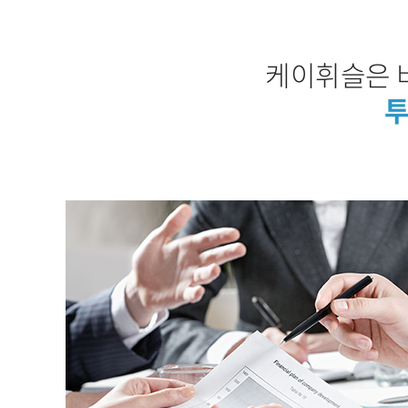
케이휘슬은 
투