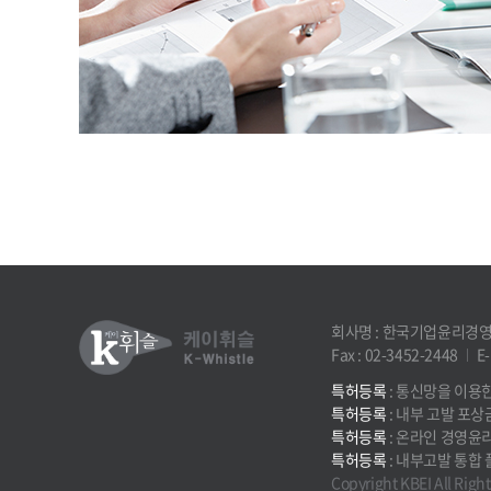
회사명 : 한국기업윤리경
Fax : 02-3452-2448
E-
특허등록
: 통신망을 이용
특허등록
: 내부 고발 포상
특허등록
: 온라인 경영윤
특허등록
: 내부고발 통합
Copyright KBEI All Righ