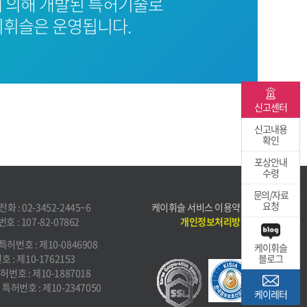
 의해 개발된 특허기술로
휘슬은 운영됩니다.
신고센터
신고내용
확인
포상안내
수령
문의/자료
요청
화 : 02-3452-2445~6
케이휘슬 서비스 이용약관
 : 107-82-07862
개인정보처리방침
특허번호 : 제10-0846908
케이휘슬
 : 제10-1762153
블로그
허번호 : 제10-1887018
특허번호 : 제10-2347050
케이레터