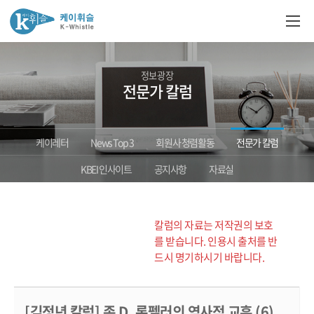
정보광장
전문가 칼럼
케이레터
News Top 3
회원사 청렴활동
전문가 칼럼
KBEI 인사이트
공지사항
자료실
칼럼의 자료는 저작권의 보호
를 받습니다. 인용시 출처를 반
드시 명기하시기 바랍니다.
[김정년 칼럼] 존 D. 록펠러의 역사적 교훈 (6)