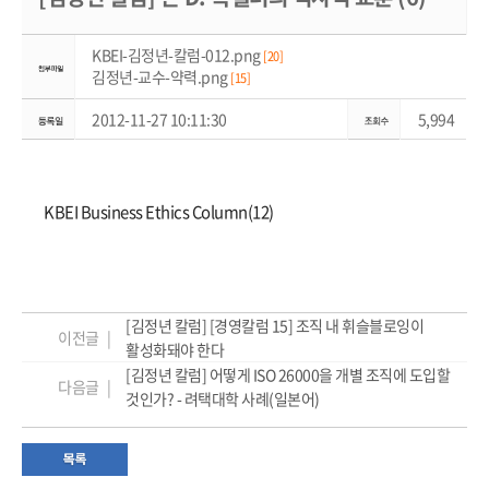
KBEI-김정년-칼럼-012.png
[20]
김정년-교수-약력.png
[15]
2012-11-27 10:11:30
5,994
KBEI Business Ethics Column(12)
[김정년 칼럼] [경영칼럼 15] 조직 내 휘슬블로잉이
이전글 |
활성화돼야 한다
[김정년 칼럼] 어떻게 ISO 26000을 개별 조직에 도입할
다음글 |
것인가? - 려택대학 사례(일본어)