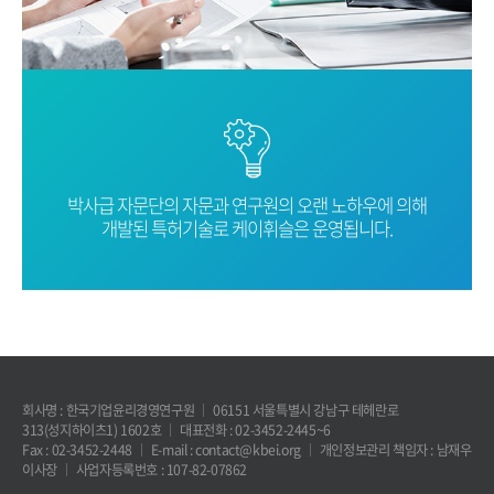
박사급 자문단의 자문과 연구원의 오랜
노하우에 의해
개발된 특허기술로
케이휘슬은 운영됩니다.
회사명 : 한국기업윤리경영연구원
06151 서울특별시 강남구 테헤란로
313(성지하이츠1) 1602호
대표전화 : 02-3452-2445~6
Fax : 02-3452-2448
E-mail : contact@kbei.org
개인정보관리 책임자 : 남재우
이사장
사업자등록번호 : 107-82-07862