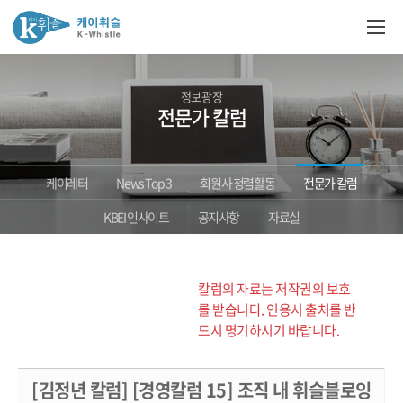
정보광장
전문가 칼럼
케이레터
News Top 3
회원사 청렴활동
전문가 칼럼
KBEI 인사이트
공지사항
자료실
칼럼의 자료는 저작권의 보호
를 받습니다. 인용시 출처를 반
드시 명기하시기 바랍니다.
[김정년 칼럼] [경영칼럼 15] 조직 내 휘슬블로잉