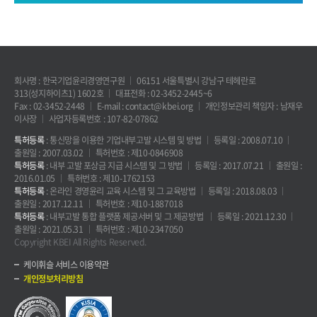
회사명 : 한국기업윤리경영연구원
06151 서울특별시 강남구 테헤란로
313(성지하이츠1) 1602호
대표전화 : 02-3452-2445~6
Fax : 02-3452-2448
E-mail : contact@kbei.org
개인정보관리 책임자 : 남재우
이사장
사업자등록번호 : 107-82-07862
특허등록
: 통신망을 이용한 기업내부고발 시스템 및 방법
등록일 : 2008.07.10
출원일 : 2007.03.02
특허번호 : 제10-0846908
특허등록
: 내부 고발 포상금 지급 시스템 및 그 방법
등록일 : 2017.07.21
출원일 :
2016.01.05
특허번호 : 제10-1762153
특허등록
: 온라인 경영윤리 교육 시스템 및 그 교육방법
등록일 : 2018.08.03
출원일 : 2017.12.11
특허번호 : 제10-1887018
특허등록
: 내부고발 통합 플랫폼 제공서버 및 그 제공방법
등록일 : 2021.12.30
출원일 : 2021.05.31
특허번호 : 제10-2347050
Copyright KBEI All Rights Reserved.
케이휘슬 서비스 이용약관
개인정보처리방침