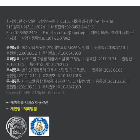
회사명 : 한국기업윤리경영연구원
06151 서울특별시 강남구 테헤란로
313(성지하이츠1) 1602호
대표전화 : 02-3452-2445~6
Fax : 02-3452-2448
E-mail : contact@kbei.org
개인정보관리 책임자 : 남재우
이사장
사업자등록번호 : 107-82-07862
특허등록
: 통신망을 이용한 기업내부고발 시스템 및 방법
등록일 : 2008.07.10
출원일 : 2007.03.02
특허번호 : 제10-0846908
특허등록
: 내부 고발 포상금 지급 시스템 및 그 방법
등록일 : 2017.07.21
출원일 :
2016.01.05
특허번호 : 제10-1762153
특허등록
: 온라인 경영윤리 교육 시스템 및 그 교육방법
등록일 : 2018.08.03
출원일 : 2017.12.11
특허번호 : 제10-1887018
특허등록
: 내부고발 통합 플랫폼 제공서버 및 그 제공방법
등록일 : 2021.12.30
출원일 : 2021.05.31
특허번호 : 제10-2347050
Copyright KBEI All Rights Reserved.
케이휘슬 서비스 이용약관
개인정보처리방침