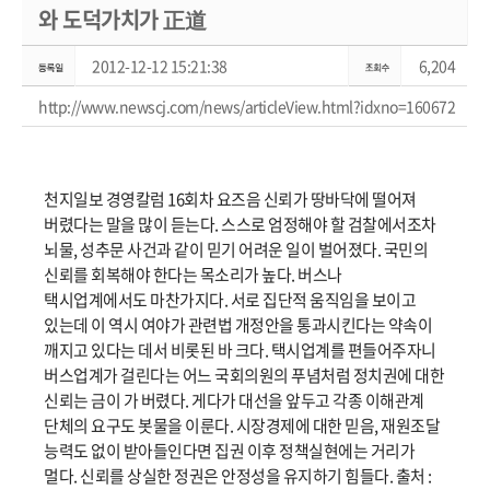
와 도덕가치가 正道
2012-12-12 15:21:38
6,204
http://www.newscj.com/news/articleView.html?idxno=160672
천지일보 경영칼럼 16회차 요즈음 신뢰가 땅바닥에 떨어져
버렸다는 말을 많이 듣는다. 스스로 엄정해야 할 검찰에서조차
뇌물, 성추문 사건과 같이 믿기 어려운 일이 벌어졌다. 국민의
신뢰를 회복해야 한다는 목소리가 높다. 버스나
택시업계에서도 마찬가지다. 서로 집단적 움직임을 보이고
있는데 이 역시 여야가 관련법 개정안을 통과시킨다는 약속이
깨지고 있다는 데서 비롯된 바 크다. 택시업계를 편들어주자니
버스업계가 걸린다는 어느 국회의원의 푸념처럼 정치권에 대한
신뢰는 금이 가 버렸다. 게다가 대선을 앞두고 각종 이해관계
단체의 요구도 봇물을 이룬다. 시장경제에 대한 믿음, 재원조달
능력도 없이 받아들인다면 집권 이후 정책실현에는 거리가
멀다. 신뢰를 상실한 정권은 안정성을 유지하기 힘들다. 출처 :