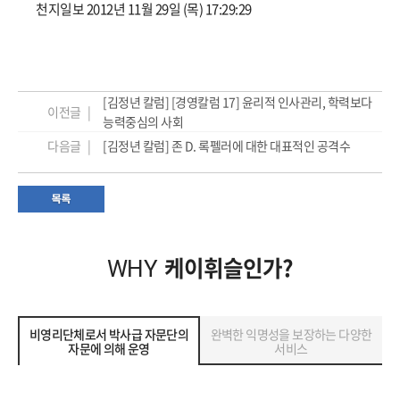
천지일보 2012년 11월 29일 (목) 17:29:29
[김정년 칼럼] [경영칼럼 17] 윤리적 인사관리, 학력보다
이전글 |
능력중심의 사회
다음글 |
[김정년 칼럼] 존 D. 록펠러에 대한 대표적인 공격수
케이휘슬인가?
WHY
비영리단체로서 박사급 자문단의
완벽한 익명성을 보장하는 다양한
자문에 의해 운영
서비스