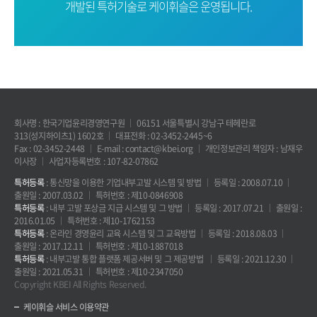
개발된 특허기술로
케이휘슬은 운영됩니다.
회사명 : 한국기업윤리경영연구원
06151 서울특별시 강남구 테헤란로
313(성지하이츠1) 1602호
대표전화 : 02-3452-2445~6
Fax : 02-3452-2448
E-mail : contact@kbei.org
개인정보관리 책임자 : 남재우
이사장
사업자등록번호 : 107-82-07862
특허등록
: 통신망을 이용한 기업내부고발 시스템 및 방법
등록일 : 2008.07.10
출원일 : 2007.03.02
특허번호 : 제10-0846908
특허등록
: 내부 고발 포상금 지급 시스템 및 그 방법
등록일 : 2017.07.21
출원일 :
2016.01.05
특허번호 : 제10-1762153
특허등록
: 온라인 경영윤리 교육 시스템 및 그 교육방법
등록일 : 2018.08.03
출원일 : 2017.12.11
특허번호 : 제10-1887018
특허등록
: 내부고발 통합 플랫폼 제공서버 및 그 제공방법
등록일 : 2021.12.30
출원일 : 2021.05.31
특허번호 : 제10-2347050
Copyright KBEI All Rights Reserved.
케이휘슬 서비스 이용약관