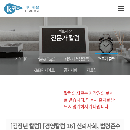
정보광장
전문가 칼럼
케이레터
News Top 3
회원사 청렴활동
전문가 칼럼
KBEI 인사이트
공지사항
자료실
칼럼의 자료는 저작권의 보호
를 받습니다. 인용시 출처를 반
드시 명기하시기 바랍니다.
[김정년 칼럼] [경영칼럼 16] 신뢰사회, 법령준수