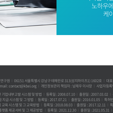
노하우에
케이
영연구원
06151 서울특별시 강남구 테헤란로 313(성지하이츠1) 1602호
대표전
mail : contact@kbei.org
개인정보관리 책임자 : 남재우 이사장
사업자등록번호
한 기업내부고발 시스템 및 방법
등록일 : 2008.07.10
출원일 : 2007.03.02
금 지급 시스템 및 그 방법
등록일 : 2017.07.21
출원일 : 2016.01.05
특허번호
리 교육 시스템 및 그 교육방법
등록일 : 2018.08.03
출원일 : 2017.12.11
특
 플랫폼 제공서버 및 그 제공방법
등록일 : 2021.12.30
출원일 : 2021.05.31