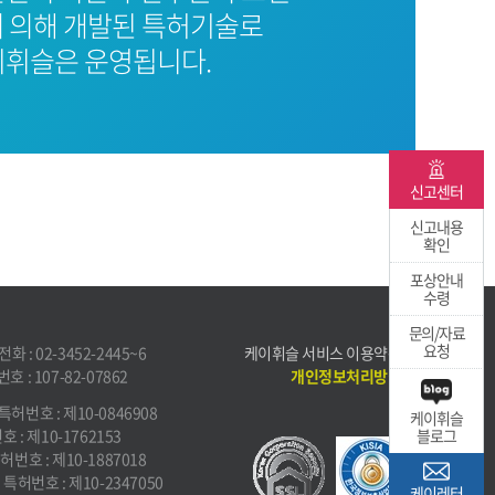
 의해 개발된 특허기술로
휘슬은 운영됩니다.
신고센터
신고내용
확인
포상안내
수령
문의/자료
요청
화 : 02-3452-2445~6
케이휘슬 서비스 이용약관
 : 107-82-07862
개인정보처리방침
특허번호 : 제10-0846908
케이휘슬
 : 제10-1762153
블로그
허번호 : 제10-1887018
특허번호 : 제10-2347050
케이레터