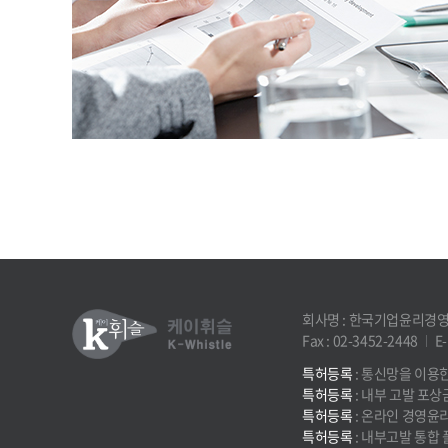
회사명 : 한국기업윤리경
Fax : 02-3452-2448
E-
특허등록
: 통신망을 이용
특허등록
: 내부 고발 포상
특허등록
: 온라인 경영윤
특허등록
: 내부고발 통합