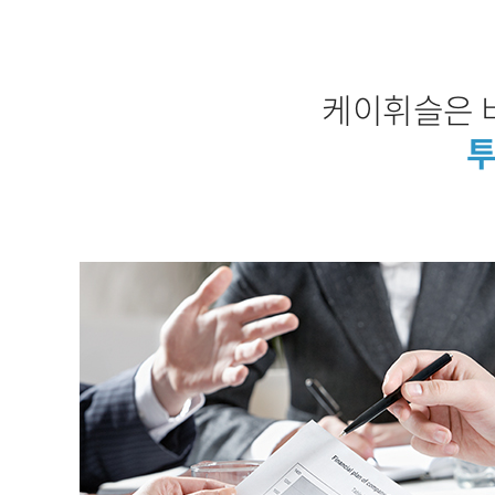
케이휘슬은 
투