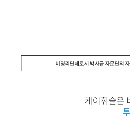
비영리단체로서 박사급 자문단의 자
케이휘슬은 
투