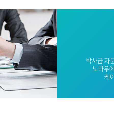
박사급 자
노하우에
케이