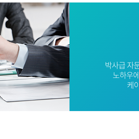
박사급 자
노하우에
케이