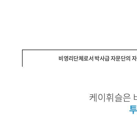
비영리단체로서 박사급 자문단의 자
케이휘슬은 
투