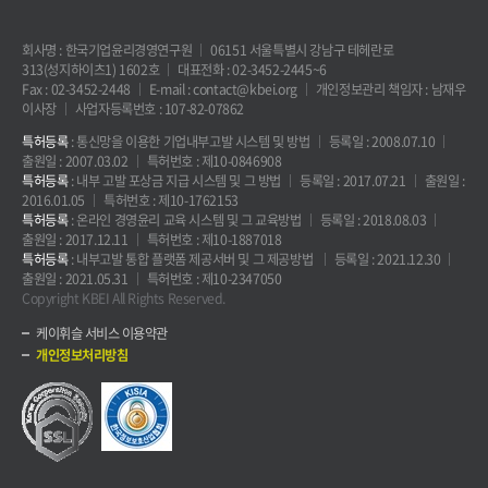
회사명 : 한국기업윤리경영연구원
06151 서울특별시 강남구 테헤란로
313(성지하이츠1) 1602호
대표전화 : 02-3452-2445~6
Fax : 02-3452-2448
E-mail : contact@kbei.org
개인정보관리 책임자 : 남재우
이사장
사업자등록번호 : 107-82-07862
특허등록
: 통신망을 이용한 기업내부고발 시스템 및 방법
등록일 : 2008.07.10
출원일 : 2007.03.02
특허번호 : 제10-0846908
특허등록
: 내부 고발 포상금 지급 시스템 및 그 방법
등록일 : 2017.07.21
출원일 :
2016.01.05
특허번호 : 제10-1762153
특허등록
: 온라인 경영윤리 교육 시스템 및 그 교육방법
등록일 : 2018.08.03
출원일 : 2017.12.11
특허번호 : 제10-1887018
특허등록
: 내부고발 통합 플랫폼 제공서버 및 그 제공방법
등록일 : 2021.12.30
출원일 : 2021.05.31
특허번호 : 제10-2347050
Copyright KBEI All Rights Reserved.
케이휘슬 서비스 이용약관
개인정보처리방침