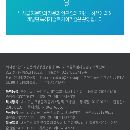
박사급 자문단의 자문과 연구원의 오랜
노하우에 의해
개발된 특허기술로
케이휘슬은 운영됩니다.
회사명 : 한국기업윤리경영연구원
06151 서울특별시 강남구 테헤란로
313(성지하이츠1) 1602호
대표전화 : 02-3452-2445~6
Fax : 02-3452-2448
E-mail : contact@kbei.org
개인정보관리 책임자 : 남재우
이사장
사업자등록번호 : 107-82-07862
특허등록
: 통신망을 이용한 기업내부고발 시스템 및 방법
등록일 : 2008.07.10
출원일 : 2007.03.02
특허번호 : 제10-0846908
특허등록
: 내부 고발 포상금 지급 시스템 및 그 방법
등록일 : 2017.07.21
출원일 :
2016.01.05
특허번호 : 제10-1762153
특허등록
: 온라인 경영윤리 교육 시스템 및 그 교육방법
등록일 : 2018.08.03
출원일 : 2017.12.11
특허번호 : 제10-1887018
특허등록
: 내부고발 통합 플랫폼 제공서버 및 그 제공방법
등록일 : 2021.12.30
출원일 : 2021.05.31
특허번호 : 제10-2347050