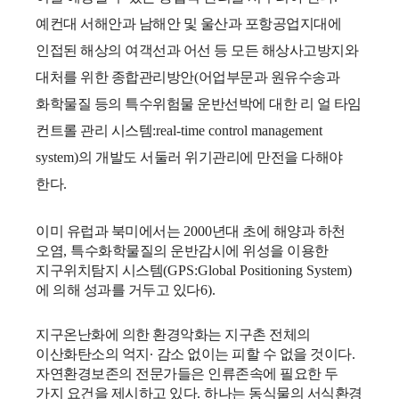
예컨대 서해안과 남해안 및 울산과 포항공업지대에
인접된 해상의 여객선과 어선 등 모든 해상사고방지와
대처를 위한 종합관리방안
(
어업부문과 원유수송과
화학물질 등의 특수위험물 운반선박에 대한 리 얼 타임
컨트롤 관리 시스템
:real-time control management
system)
의 개발도 서둘러 위기관리에 만전을 다해야
한다
.
이미 유럽과 북미에서는
2000
년대 초에 해양과 하천
오염
,
특수화학물질의 운반감시에 위성을 이용한
지구위치탐지 시스템
(GPS:Global Positioning System)
에 의해 성과를 거두고 있다
6).
지구온난화에 의한 환경악화는 지구촌 전체의
이산화탄소의 억지
∙
감소 없이는 피할 수 없을 것이다
.
자연환경보존의 전문가들은 인류존속에 필요한 두
가지 요건을 제시하고 있다
.
하나는 동식물의 서식환경