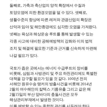
둘째로
,
가축과 축산업의 양적 확장에서 수질과
토양오염에 의한 환경오염을 덜 수 있다
.
셋째로
,
생활수준의 향상에 따른 레저와 관광산업의 확장은
산악과 임야 및 해안환경에도 심각한 오염을 가져왔다
.
넷째는 육상과 해상운송 루트를 통해 발생할 수 있는
각종 사고에 대비한 공해예방책의 강화와 이의 법적
조치 및 해결에 필요한 기준과 근거를 신속하게 마련해
나갈 필요가 있다
.
국토가 좁은 곳에서는 에너지 수급루트의 정비를
비롯해
,
삼림과 사방관리 및 주요 하천관리에도 특별한
대책을 강구할 필요가 있을 것 같다
. 10
여년 전의
서해안 원유수송 탱커의 방출사건을 비롯해
2014
년
2
월의 여수해안의 칼텍스 기름유출 그리고 같은 해
2
월
15
일의 부산 앞바다의 충돌사건은 모두
해상관리부재에서 발생한 것이다
.
이를 예방할 수 있는 종합적 관리를 서두려야 한다
.