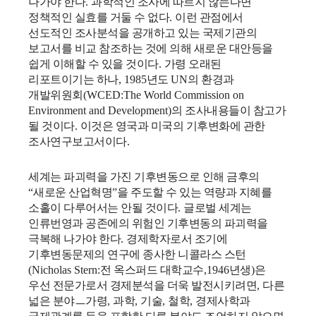
나가야 한다
.
과학적인 조사에 따르지 않는다면
정책적인 실효를 거둘 수 없다
.
이런 관점에서
선도적인 조사분석을 공개하고 있는 국제기관의
보고서를 비교 참조하는 것에 의해 새로운 대안등을
쉽게 이해할 수 있을 것이다
.
가령 오래된
리포트이기는 하나
, 1985
년도
UN
의 환경과
개발위원회
(WCED:The World Commission on
Environment and Development)
의 조사내용들이 참고가
될 것이다
.
이것은 영국과 미국의 기후변화에 관한
조사연구보고서이다
.
세계는 파괴력을 가진 기후변동으로 인해 금후의
“
새로운 산업혁명
”
을 주도할 수 있는 역량과 지혜를
소홀이 다루어서는 안될 것이다
.
글로벌 세계는
인류번영과 공존에의 위험인 기후변동의 파괴력을
극복해 나가야 한다
.
경제학자로서 조기에
기후변동문제의 연구에 종사한 니콜라스 스턴
(Nicholas Stern:
전 옥스퍼드 대학교수
,1946
년생
)
은
우선 전문가로서 경제분석을 더욱 발전시키려면
,
다른
넓은 분야ㅡ가령
,
과학
,
기술
,
철학
,
경제사학과