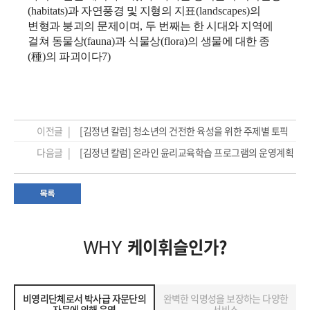
(habitats)
과 자연풍경 및 지형의 지표
(landscapes)
의
변형과 붕괴의 문제이며
,
두 번째는 한 시대와 지역에
걸쳐 동물상
(fauna)
과 식물상
(flora)
의 생물에 대한 종
(
種
)
의 파괴이다
7)
이전글 |
[김정년 칼럼] 청소년의 건전한 육성을 위한 주제별 토픽
다음글 |
[김정년 칼럼] 온라인 윤리교육학습 프로그램의 운영계획
케이휘슬인가?
WHY
비영리단체로서 박사급 자문단의
완벽한 익명성을 보장하는 다양한
자문에 의해 운영
서비스