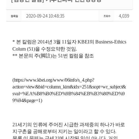
2020-09-24 10:48:35
4,039
*
본 칼럼은
2014
년
3
월
11
일자
KBEI
의
Business-Ethics
Colum (51)
을 수정요약한 것임
.
**
본문의 주
(
脚註
)
는
51
번 컬럼을 참조
(https://www.kbei.org/www/06info/s_4.php?
action=view&bid=column_kim&idx=251&sopt=wr_subject&
sval=%EA%B8%B0%ED%9B%84%EB%B3%80%ED%9
9%94&page=1)
21
세기의 인류에 주어진 시급한 과제중의 하나가 바로
지구촌을 공해로부터 지키는 일이라고 할 수 있다
.
물론 이 문제는 금세기에 시작된 일이 아니다
.
거의