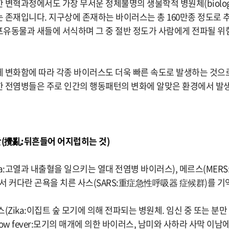
변혁과정에서도 가장 무서운 정체불명의 생물학적 병원체(biological
 존재입니다. 지구상에 존재하는 바이러스는 총 160만종 정도로 
유동물과 새들에 서식하며 그 중 절반 정도가 사람에게 전파될 위
 변화함에 따라 각종 바이러스도 더욱 빠른 속도로 발생하는 것으로
 전염병들은 주로 인간의 행동패턴의 변화에 알맞은 환경에서 발
란(攪亂:뒤흔들어 어지럽히는 것)
la:고열과 내출혈을 일으키는 열대 전염병 바이러스), 메르스(MER
라에서 커다란 곤욕을 치른 사스(SARS:重症急性呼吸器 症候群)를 기
(Zika:이집트 숲 모기에 의해 전파되는 병원체. 임신 중 또는 분만
llow fever:모기의 매개에 의한 바이러스, 남미와 사하라 사막 이