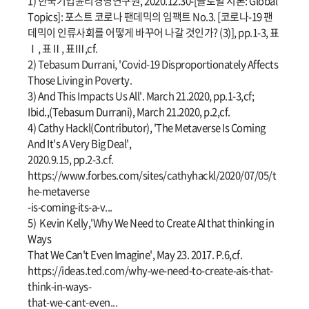
1) 한국기업윤리경영연구원, 2020.12.30-[글로벌 시론: Global
Topics]: 포스트 코로나 팬데믹의 임팩트 No.3. [코로나-19 팬
데믹이 인류사회를 어떻게 바꾸어 나갈 것인가? (3)], pp.1-3, 표
Ⅰ, 표Ⅱ, 표Ⅲ,cf.
2) Tebasum Durrani, 'Covid-19 Disproportionately Affects
Those Living in Poverty.
3) And This Impacts Us All'. March 21.2020, pp.1-3,cf;
Ibid.,(Tebasum Durrani), March 21.2020, p.2,cf.
4) Cathy Hackl(Contributor), 'The Metaverse Is Coming
And It's A Very Big Deal',
2020.9.15, pp.2-3.cf.
https://www.forbes.com/sites/cathyhackl/2020/07/05/t
he-metaverse
-is-coming-its-a-v...
5) Kevin Kelly,'Why We Need to Create AI that thinking in
Ways
That We Can't Even Imagine', May 23. 2017. P.6,cf.
https://ideas.ted.com/why-we-need-to-create-ais-that-
think-in-ways-
that-we-cant-even...