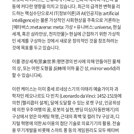
동에 커다란 영향을 미치고 있습니다. 최근의 급격한 변혁을 리
드하는 핵심수단으로서 IT(정보이론)과 AI(인공지능:artificial
intelligence)는 물론 가상적인 사회현상을 주축으로 거론하는
[메타버스:metaverse: meta: 가상 + 유니버스: universe, 현실
세계, 혹은 삼라만상, 천지만물]= 현실에 근접하기 위한 가상적
인 세계를 구상하는 것에서 새로운 창의적인 것을 창조하려는
것에 목표를 두고 있습니다.
이를 경상세계(景象世界:평면경의 반사에 의해 만들어진 물체
의 상, 또는 어떤 도형을 反轉에 이하 옮긴 상, mirror world)라
할 수 있습니다4).
이런 케이스는 이미 중세 르네상스기의 이태리 예술가이자 과
학자인 레오나르도 다 빈치 (Leonardo da Vinci: 1452-1519)에
의한 [헬리콥터 설계], 달에 도달할 수 있는 로켓 구상, 인공위성
에 의한 우주여행의 꿈, 로봇의 실현, 밴딩 미싱(자동판매기)의
구상에서 얻은 마케팅 혁명, 근대의 흑백 및 컬러 TV 구상과, 디
지털 혁명에 의한 AI 이용의 첨단 기술로 의료기기의 활용. 전술
용 무기개발을 비롯해 스마트 퐁 등의 게임원리도 모두 메타버