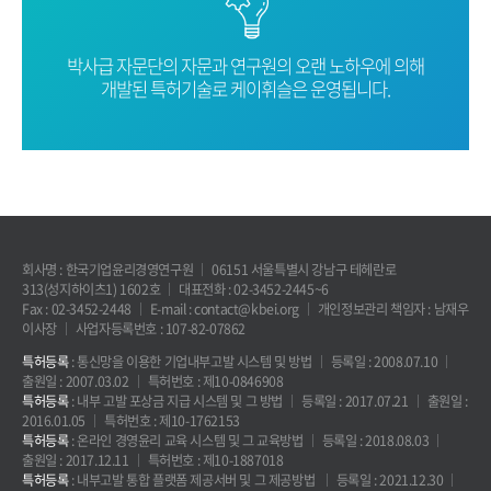
박사급 자문단의 자문과 연구원의 오랜
노하우에 의해
개발된 특허기술로
케이휘슬은 운영됩니다.
회사명 : 한국기업윤리경영연구원
06151 서울특별시 강남구 테헤란로
313(성지하이츠1) 1602호
대표전화 : 02-3452-2445~6
Fax : 02-3452-2448
E-mail : contact@kbei.org
개인정보관리 책임자 : 남재우
이사장
사업자등록번호 : 107-82-07862
특허등록
: 통신망을 이용한 기업내부고발 시스템 및 방법
등록일 : 2008.07.10
출원일 : 2007.03.02
특허번호 : 제10-0846908
특허등록
: 내부 고발 포상금 지급 시스템 및 그 방법
등록일 : 2017.07.21
출원일 :
2016.01.05
특허번호 : 제10-1762153
특허등록
: 온라인 경영윤리 교육 시스템 및 그 교육방법
등록일 : 2018.08.03
출원일 : 2017.12.11
특허번호 : 제10-1887018
특허등록
: 내부고발 통합 플랫폼 제공서버 및 그 제공방법
등록일 : 2021.12.30