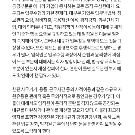
공공부문뿐 아니라 기업에 종사하는 모든 조직 구성원에게 요
구되는 업무수행의 기본 전제다. 대부분 기업은 업무방법서, 정
보관리 요령, 경비지출, 공용재산 이용, 겸직금지, 외부단체 가
입, 대외 인터뷰나 기고, 직위직책의 사적이용 등에 대해 구체적
인 기준과 행동 요령을 규정하고 있는데 임직원은 이들을 철저
히 숙지해야 한다. 그러나 내규가 업무활동 영역의 모든 것을 규
정할 수 없다. 또한 제도는 환경변화를 후행적으로 반영하는 경
우가 많다. 임직원은 업무수행 과정에서 준법과 윤리성에 의심
이 드는 부문에 대해서는 회사 방침이나 관례, 법규상 저촉되는
부분이 없는지 재삼 살펴야 한다. 혼란이 들면 실무관련 부서에
도 확인해야 할 필요가 있다.
한편 사무기기, 용품, 근무시간 등의 사적이용과 같은 소규모 자
원유용은 관례적 혹은 무의식적으로 용인되는 경우가 많다. 이
들에 대해서도 임직원이 윤리적 혼란을 겪지 않도록 공감되는
내규를 마련하거나 관례를 개선할 필요가 있다. 아울러 최고경
영자를 포함한 경영진은 기업내규가 경영환경 변화, 특히 노동
관련 법규 강화, 임직원 근무의식 변화 등을 반영하여 보정될 수
있도록 노력해야 한다.