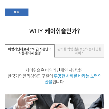
케이휘슬인가?
WHY
비영리단체로서 박사급 자문단의
완벽한 익명성을 보장하는 다양한
자문에 의해 운영
서비스
케이휘슬은 비영리단체인 사단법인
한국기업윤리경영연구원이
투명한 사회를 바라는 노력의
산물
입니다.