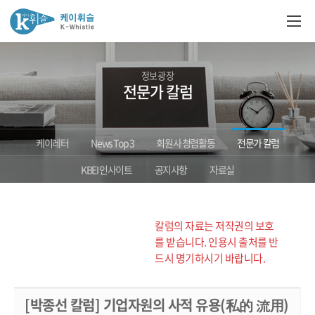
정보광장
전문가 칼럼
케이레터
News Top 3
회원사 청렴활동
전문가 칼럼
KBEI 인사이트
공지사항
자료실
칼럼의 자료는 저작권의 보호
를 받습니다. 인용시 출처를 반
드시 명기하시기 바랍니다.
[박종선 칼럼] 기업자원의 사적 유용(私的 流用)