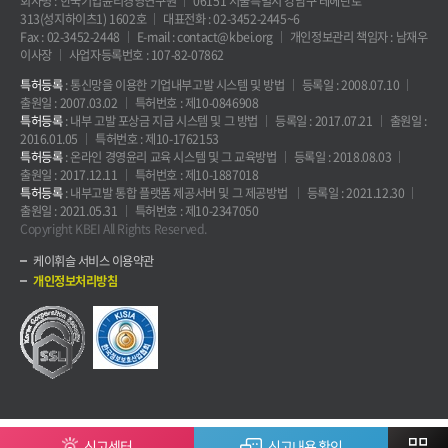
회사명 : 한국기업윤리경영연구원
06151 서울특별시 강남구 테헤란로
313(성지하이츠1) 1602호
대표전화 : 02-3452-2445~6
Fax : 02-3452-2448
E-mail : contact@kbei.org
개인정보관리 책임자 : 남재우
이사장
사업자등록번호 : 107-82-07862
특허등록
: 통신망을 이용한 기업내부고발 시스템 및 방법
등록일 : 2008.07.10
출원일 : 2007.03.02
특허번호 : 제10-0846908
특허등록
: 내부 고발 포상금 지급 시스템 및 그 방법
등록일 : 2017.07.21
출원일 :
2016.01.05
특허번호 : 제10-1762153
특허등록
: 온라인 경영윤리 교육 시스템 및 그 교육방법
등록일 : 2018.08.03
출원일 : 2017.12.11
특허번호 : 제10-1887018
특허등록
: 내부고발 통합 플랫폼 제공서버 및 그 제공방법
등록일 : 2021.12.30
출원일 : 2021.05.31
특허번호 : 제10-2347050
Copyright KBEI All Rights Reserved.
케이휘슬 서비스 이용약관
개인정보처리방침
신고센터
신고내용 확인