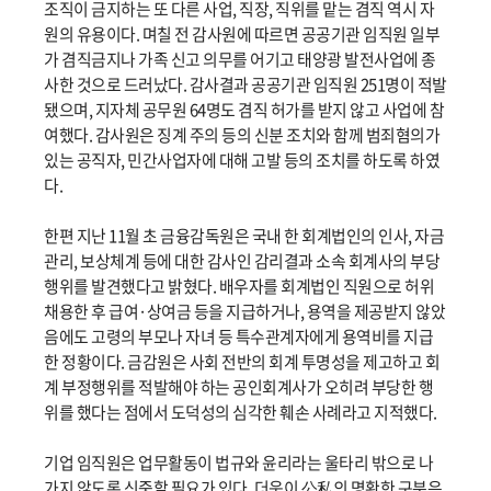
조직이 금지하는 또 다른 사업, 직장, 직위를 맡는 겸직 역시 자
원의 유용이다. 며칠 전 감사원에 따르면 공공기관 임직원 일부
가 겸직금지나 가족 신고 의무를 어기고 태양광 발전사업에 종
사한 것으로 드러났다. 감사결과 공공기관 임직원 251명이 적발
됐으며, 지자체 공무원 64명도 겸직 허가를 받지 않고 사업에 참
여했다. 감사원은 징계 주의 등의 신분 조치와 함께 범죄혐의가
있는 공직자, 민간사업자에 대해 고발 등의 조치를 하도록 하였
다.
한편 지난 11월 초 금융감독원은 국내 한 회계법인의 인사, 자금
관리, 보상체계 등에 대한 감사인 감리결과 소속 회계사의 부당
행위를 발견했다고 밝혔다. 배우자를 회계법인 직원으로 허위
채용한 후 급여·상여금 등을 지급하거나, 용역을 제공받지 않았
음에도 고령의 부모나 자녀 등 특수관계자에게 용역비를 지급
한 정황이다. 금감원은 사회 전반의 회계 투명성을 제고하고 회
계 부정행위를 적발해야 하는 공인회계사가 오히려 부당한 행
위를 했다는 점에서 도덕성의 심각한 훼손 사례라고 지적했다.
기업 임직원은 업무활동이 법규와 윤리라는 울타리 밖으로 나
가지 않도록 신중할 필요가 있다. 더욱이 公私의 명확한 구분은