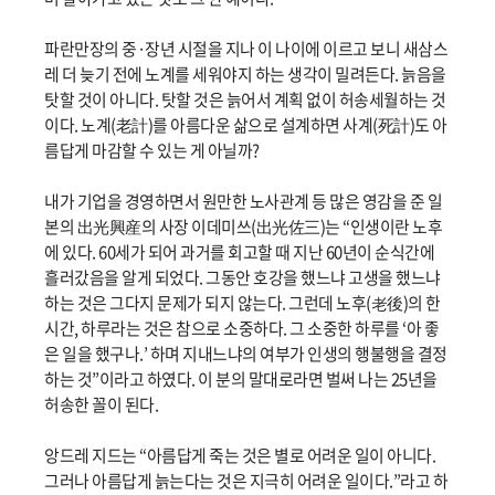
파란만장의 중·장년 시절을 지나 이 나이에 이르고 보니 새삼스
레 더 늦기 전에 노계를 세워야지 하는 생각이 밀려든다. 늙음을
탓할 것이 아니다. 탓할 것은 늙어서 계획 없이 허송세월하는 것
이다. 노계(老計)를 아름다운 삶으로 설계하면 사계(死計)도 아
름답게 마감할 수 있는 게 아닐까?
내가 기업을 경영하면서 원만한 노사관계 등 많은 영감을 준 일
본의 出光興産의 사장 이데미쓰(出光佐三)는 “인생이란 노후
에 있다. 60세가 되어 과거를 회고할 때 지난 60년이 순식간에
흘러갔음을 알게 되었다. 그동안 호강을 했느냐 고생을 했느냐
하는 것은 그다지 문제가 되지 않는다. 그런데 노후(老後)의 한
시간, 하루라는 것은 참으로 소중하다. 그 소중한 하루를 ‘아 좋
은 일을 했구나.’ 하며 지내느냐의 여부가 인생의 행불행을 결정
하는 것”이라고 하였다. 이 분의 말대로라면 벌써 나는 25년을
허송한 꼴이 된다.
앙드레 지드는 “아름답게 죽는 것은 별로 어려운 일이 아니다.
그러나 아름답게 늙는다는 것은 지극히 어려운 일이다.”라고 하