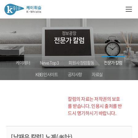
정보광장
전문가 칼럼
케이레터
News Top 3
회원사 청렴활동
전문가 칼럼
KBEI 인사이트
공지사항
자료실
칼럼의 자료는 저작권의 보호
를 받습니다. 인용시 출처를 반
드시 명기하시기 바랍니다.
[남재우 칼럼] 노계(老計)