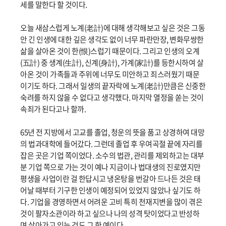
세를 말한다 할 것이다.
오늘 새삼스럽게 노계(老計)에 대해 생각해보고 싶은 것은 그동
안 긴 인생에 대한 깊은 생각도 없이 너무 파란만장, 변화무쌍한
삶을 살아온 것이 한(恨)스럽기 때문이다. 그리고 인생의 오계
(五計) 중 생계(生計), 신계(身計), 가계(家計)를 등한시하여 살
아온 것이 가족들과 주위에 너무도 미안하고 죄스러웠기 때문
이기도 하다. 그래서 일생의 끝자락에 노계(老計)만큼은 신중한
숙려를 하지 않을 수 없다고 생각했다. 마지막 열정을 쏟는 것이
속죄가 된다고나 할까.
65년 전 지방에서 고교를 졸업, 청운의 뜻을 품고 상경하여 대망
의 법과대학에 들어갔다. 그런데 졸업 후 우여곡절 끝에 자리를
잡은 곳은 기업 쪽이었다. 소수의 법관, 관리를 제외하고는 대부
분 기업 쪽으로 가는 것이 예나 지금이나 법대생의 진로였지만
평생을 사업이란 걸 한답시고 냉온탕을 번갈아 드나든 것은 태
어날 때부터 기구한 인생이 예정되어 있었지 않았나 싶기도 하
다. 기업을 경영하면서 어려운 고비 특히 천재지변을 많이 겪은
것이 팔자소관이라 하고 싶으나 나의 성격 탓이었다고 반성하
며 살아가고 있는 것도 그 한 예이다.