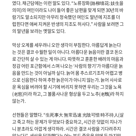
였다. 채근담에는 이런 말도 있다. “노류장화(路柳墻花: 妓生을
의미)의 여인이라도 나이 들어 좋은 남편을 맞게 되면 30년의 바
람기도 말소되지만 아무리 정숙했던 여인도 말년에 지조를 더
럽힌다면 애써 지켜온 반생의 지조도 허사다.” 사람을 보려면 그
의 말년을 보라는 옛말도 있다.
막상 오계를 세우려니 오만 생각이 부침한다. 아름답게 늙는다
는 것은 결코 수월한 일이 아니다. 아름다운 늙음이란 결코 돈으
로 간단히 살 수 있는 게 아니다. 따뜻하고 훈훈한 배려의 마음과
정감 어린 포근함에서 스며 나오는 ‘사람의 향기’가 아름다운 늙
음을 만드는 것이 아닐까 싶다. 늙어 몸 추스르기조차 어렵고 병
으로 신음한다 하여 추한 늙은이가 아니지 않는가. 늙어 사사로
운 욕심을 버려야 할 시기에 버리지 못하면 우리는 그것을 노욕
(老慾)이라 하고, 그 볼품사나운 형상을 두고 노추(老醜)라 하지
않는가.
선현들은 말했다. “生死事大 無常迅速 光陰可惜 時不待人(살
고 죽고 하는 문제가 무엇보다 중요하고, 시간은 덧없이 지나가
니 분초라도 아깝게 생각하라. 시간은 결코 사람을 기다려주지
않는다)”. 세상을 달관했다는 어느 분도 죽음을 앞에 둔 마지막