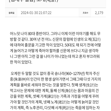
2024-01-30 21:07:22
2,179
어느덧 나이 80대 중반이다. 그러니 이제 이런 이야기를 해도 무
방할 것 같다. 30여 년 전 어느 신문의 칼럼에 인생의 오계(五計)
에 대하여 졸문을 기고한 적이 있었다. 50대도 채 되기 전에 어떻
게 늙어가고 어떻게 죽어야 할까를 신문에 쓰다니 지금 생각하
니 그땐 아직 그런 걸 쓸 나이가 아니었는데 하고 혼자 부끄러워
한 적이 있었다.
오계란 두 말할 것도 없이 중국 송나라(960~1279년) 학자 주신
중(朱新仲)이 인간이 한 평생 살아가면서 그때그때 다섯 가지의
계획을 올바로 세워야 한다는 것을 말한다. 첫째 생계(生計)는
먹고사는 문제에 대한 계획, 둘째 신계(身計)는 몸과 마음의 건
강을 위한 계획, 셋째 가계(家計)는 가족과 가정을 어떻게 꾸려
가야 할 것인가의 계획, 넷째 노계(老計)는 어떻게 늙어갈 것인
가의 계획, 즉 노후관리, 다섯째 사계(死計)는 죽음에 임하는 자