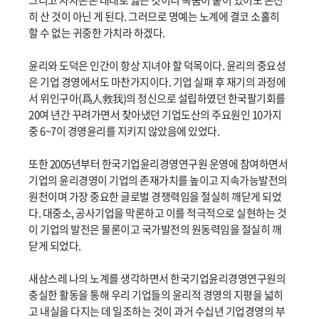
그리고 자자손손 대대로 잃는 것이니 목숨이 붙어 있어도 온전
히 산 것이 아닌 게 된다. 그러므로 명예는 노계에 결코 소홀히
할 수 없는 귀중한 가치라 하겠다.
윤리와 도덕은 인간이 항상 지녀야 할 덕목이다. 윤리의 중요성
은 기업 경영에서도 마찬가지이다. 기업 실패 후 재기의 과정에
서 위인구아(爲人救我)의 정신으로 설립하였던 한국팔기회를
20여 년간 꾸려가면서 찾아냈던 기업도산의 주요원인 10가지
중 6~7이 경영윤리를 지키지 않았음에 있었다.
또한 2005년부터 한국기업윤리경영연구원 운영에 참여하면서
기업의 윤리경영이 기업의 존재가치를 높이고 지속가능발전의
원천이며 가장 중요한 글로벌 경쟁력임을 절실히 깨닫게 되었
다. 대중소, 공사기업을 막론하고 이를 적극적으로 실현하는 것
이 기업의 발전은 물론이고 국가발전의 원동력임을 절실히 깨
닫게 되었다.
새삼스레 나의 노계를 생각하면서 한국기업윤리경영연구원의
충실한 활동을 통해 우리 기업들의 윤리적 경영의 지평을 넓히
고 내실을 다지는 데 일조하는 것이 과거 수십년 기업경영의 부