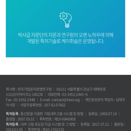
박사급 자문단의 자문과 연구원의 오랜
노하우에 의해
개발된 특허기술로
케이휘슬은 운영됩니다.
회사명 : 한국기업윤리경영연구원
06151 서울특별시 강남구 테헤란로
313(성지하이츠1) 1602호
대표전화 : 02-3452-2445~6
Fax : 02-3452-2448
E-mail : contact@kbei.org
개인정보관리 책임자 : 남재우
이사장
사업자등록번호 : 107-82-07862
특허등록
: 통신망을 이용한 기업내부고발 시스템 및 방법
등록일 : 2008.07.10
출원일 : 2007.03.02
특허번호 : 제10-0846908
특허등록
: 내부 고발 포상금 지급 시스템 및 그 방법
등록일 : 2017.07.21
출원일 :
2016.01.05
특허번호 : 제10-1762153