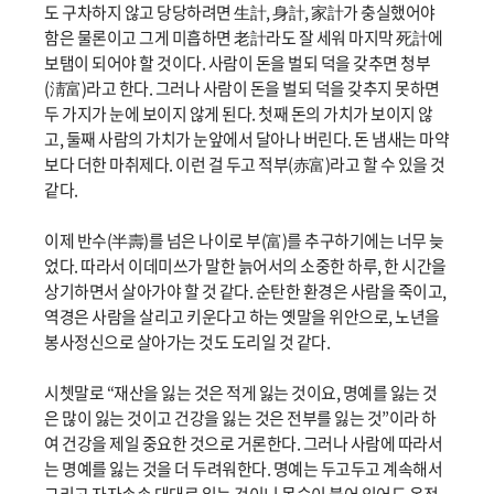
도 구차하지 않고 당당하려면 生計, 身計, 家計가 충실했어야
함은 물론이고 그게 미흡하면 老計라도 잘 세워 마지막 死計에
보탬이 되어야 할 것이다. 사람이 돈을 벌되 덕을 갖추면 청부
(淸富)라고 한다. 그러나 사람이 돈을 벌되 덕을 갖추지 못하면
두 가지가 눈에 보이지 않게 된다. 첫째 돈의 가치가 보이지 않
고, 둘째 사람의 가치가 눈앞에서 달아나 버린다. 돈 냄새는 마약
보다 더한 마취제다. 이런 걸 두고 적부(赤富)라고 할 수 있을 것
같다.
이제 반수(半壽)를 넘은 나이로 부(富)를 추구하기에는 너무 늦
었다. 따라서 이데미쓰가 말한 늙어서의 소중한 하루, 한 시간을
상기하면서 살아가야 할 것 같다. 순탄한 환경은 사람을 죽이고,
역경은 사람을 살리고 키운다고 하는 옛말을 위안으로, 노년을
봉사정신으로 살아가는 것도 도리일 것 같다.
시쳇말로 “재산을 잃는 것은 적게 잃는 것이요, 명예를 잃는 것
은 많이 잃는 것이고 건강을 잃는 것은 전부를 잃는 것”이라 하
여 건강을 제일 중요한 것으로 거론한다. 그러나 사람에 따라서
는 명예를 잃는 것을 더 두려워한다. 명예는 두고두고 계속해서