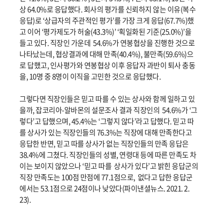
상 64.0%로 응답했다. 회사의 평가를 신뢰하지 않는 이유(복수
응답)로 ‘상급자의 주관적인 평가’를 가장 크게 응답(67.7%)했
고 이어 ‘평가제도가 허술(43.3%)’ ‘획일화된 기준(25.0%)’을
들고 있다. 직장인 가운데 54.6%가 연봉협상을 진행한 것으로
나타났는데, 협상결과에 대해 만족(40.4%), 불만족(59.6%)으
로 답했고, 인사평가와 연봉협상 이후 응답자 과반이 퇴사 충동
을, 10명 중 8명이 이직을 고민한 것으로 응답했다.
그렇다면 직장인들은 믿고 따를 수 있는 상사와 함께 일하고 있
을까, 잡코리아-알바몬의 설문조사 결과 직장인의 54.6%가 ‘그
렇다’고 답했으며, 45.4%는 ‘그렇지 않다’라고 답했다. 믿고 따
를 상사가 있는 직장인들의 76.3%는 직장에 대해 만족한다고
응답한 반면, 믿고 따를 상사가 없는 직장인들의 만족 응답은
38.4%에 그쳤다. 직장인들의 성별, 연령대 등에 따른 만족도 차
이는 보이지 않았으나 ‘믿고 따를 상사가 있다’고 밝힌 응답군의
직장 만족도는 100점 만점에 77.1점으로, 없다고 답한 응답군
에서는 53.1점으로 24점이나 낮았다(파이낸셜뉴스. 2021. 2.
23).