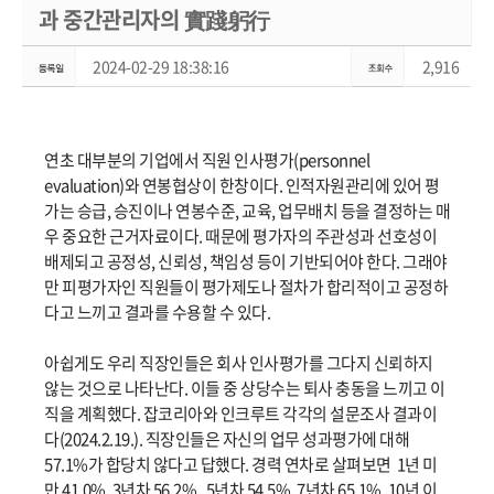
과 중간관리자의 實踐躬行
2024-02-29 18:38:16
2,916
연초 대부분의 기업에서 직원 인사평가(personnel
evaluation)와 연봉협상이 한창이다. 인적자원관리에 있어 평
가는 승급, 승진이나 연봉수준, 교육, 업무배치 등을 결정하는 매
우 중요한 근거자료이다. 때문에 평가자의 주관성과 선호성이
배제되고 공정성, 신뢰성, 책임성 등이 기반되어야 한다. 그래야
만 피평가자인 직원들이 평가제도나 절차가 합리적이고 공정하
다고 느끼고 결과를 수용할 수 있다.
아쉽게도 우리 직장인들은 회사 인사평가를 그다지 신뢰하지
않는 것으로 나타난다. 이들 중 상당수는 퇴사 충동을 느끼고 이
직을 계획했다. 잡코리아와 인크루트 각각의 설문조사 결과이
다(2024.2.19.). 직장인들은 자신의 업무 성과평가에 대해
57.1%가 합당치 않다고 답했다. 경력 연차로 살펴보면 1년 미
만 41.0%, 3년차 56.2% , 5년차 54.5%, 7년차 65.1%, 10년 이