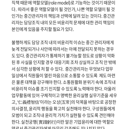
직책 때문에 역할모델(role model)로 기능하는 것이기 때문이
다. 따라서 좋은 역할모델이 될 것인가, 나쁜 역할 모델이 될 것
인가는 중간관리자의 책임과 선택에 달려 있는 것이다. 중간관
리자는 담당조직 내의 모든 비윤리적 문제에 대한 관리 책임이
본인에게 있음을 주지할 필요가 있다.
불행하게도 담당 조직 내의 비윤리적 이슈는 중간 관리자에게
늦게 전달되거나 사안에 따라서는 아예 전달되지 못하는 경우
도 있다. 중간관리자가 통제하기 불가능할 정도로 상황이 악화
된 후 사실을 인지할 경우 대응기회 조차 상실하고 조직 안 밖에
서 심각한 상황에 처 할 수 있다. 중간관리자는 무엇보다 업무
일상에서 직원들이 열린 마음으로 소통할 수 있도록 제도 마련
은 물론 대책을 강구해야 한다. 소통원활화 분위기 속에 조직내
비윤리적 이슈를 조기 인지할 수 있도록 노력해야 한다. 아울러
업무활동에 있어 구체적이고 명백한 윤리실행 실무기준을 세우
고, ‘仁義禮智信’이라는 오상(五常)의 덕목을 바탕으로 공정한
의사결정, 윤리적 행동을 확고히 실천해야 한다. 구성원들에게
모범이 되고 조직내 윤리적 가치가 실현될 수 있도록 견인해야
한다. 실천궁행( 實踐躬行)이란 말은 기업윤리에 대한 역할모
델로서 ​중간관리자에게 아무리 강조해도 지나치지 않다.