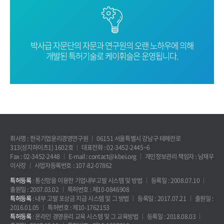
박사급 자문단의 자문과 연구원의 오랜
노하우에 의해
개발된 특허기술로
케이휘슬은 운영됩니다.
회사명 : 한국기업윤리경영연구원
06151 서울특별시 강남구 테헤란로
313(성지하이츠1) 1602호
대표전화 : 02-3452-2445~6
Fax : 02-3452-2448
E-mail : contact@kbei.org
개인정보관리 책임자 : 남재우
이사장
사업자등록번호 : 107-82-07862
특허등록
: 통신망을 이용한 기업내부고발 시스템 및 방법
등록일 : 2008.07.10
출원일 : 2007.03.02
특허번호 : 제10-0846908
특허등록
: 내부 고발 포상금 지급 시스템 및 그 방법
등록일 : 2017.07.21
출원일 :
2016.01.05
특허번호 : 제10-1762153
특허등록
: 온라인 경영윤리 교육 시스템 및 그 교육방법
등록일 : 2018.08.03