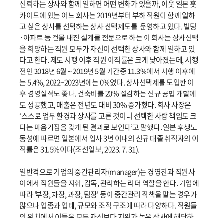
신뢰하는 상사와 함께 일하면 어떤 변화가 있을까, 이웃 일본 홋
카이도에 있는 어느 회사는 2019년부터 부하 직원이 함께 일하
고 싶은 상사를 선택하는 상사 선택제도를 운영하고 있다. 빌딩
·아파트 등 건물 내진 설계를 전문으로 하는 이 회사는 상사선택
을 희망하는 직원 모두가 자신이 선택한 상사와 함께 일하고 있
다고 한다. 제도 시행 이후 직원 이직률은 크게 낮아졌는데, 시행
전인 2018년 6월 ~ 2019년 5월 기간중 11.3%에서 시행 이후에
는 5.4%, 2022~2023년에는 0%였다. 상사선택제를 도입한 이
후 경영실적도 좋다. 건축비를 20% 절감하는 신규 공법 개발에
도 성공했고, 매출은 전년도 대비 30% 증가했다. 회사 사장은
‘스스로 업무 환경과 상사를 고른 것이니 선택한 사람 책임도 크
다는 마음가짐을 갖게 된 결과로 보인다’고 말했다. 일본 후생노
동성에 따르면 일본에서 입사 3년 이내의 신규 대졸 취직자의 이
직률은 31.5%이다(조선일보, 2023. 7. 31).
일반적으로 기업의 중간관리자(manager)는 경영진과 직원사
이에서 직원들을 지휘, 감독, 관리하는 리더 역할을 한다. 기업에
따라 '부장, 차장, 과장, 팀장' 등이 중간관리 직책을 맡는 경우가
많으나 업종과 업태, 규모와 조직 구조에 따라 다양하다. 직원들
의 위치에서 이들은 모두 자신보다 지위가 높은 상사에 해당하