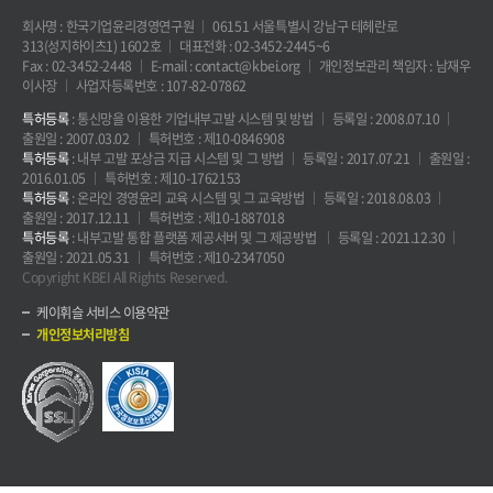
회사명 : 한국기업윤리경영연구원
06151 서울특별시 강남구 테헤란로
313(성지하이츠1) 1602호
대표전화 : 02-3452-2445~6
Fax : 02-3452-2448
E-mail : contact@kbei.org
개인정보관리 책임자 : 남재우
이사장
사업자등록번호 : 107-82-07862
특허등록
: 통신망을 이용한 기업내부고발 시스템 및 방법
등록일 : 2008.07.10
출원일 : 2007.03.02
특허번호 : 제10-0846908
특허등록
: 내부 고발 포상금 지급 시스템 및 그 방법
등록일 : 2017.07.21
출원일 :
2016.01.05
특허번호 : 제10-1762153
특허등록
: 온라인 경영윤리 교육 시스템 및 그 교육방법
등록일 : 2018.08.03
출원일 : 2017.12.11
특허번호 : 제10-1887018
특허등록
: 내부고발 통합 플랫폼 제공서버 및 그 제공방법
등록일 : 2021.12.30
출원일 : 2021.05.31
특허번호 : 제10-2347050
Copyright KBEI All Rights Reserved.
케이휘슬 서비스 이용약관
개인정보처리방침