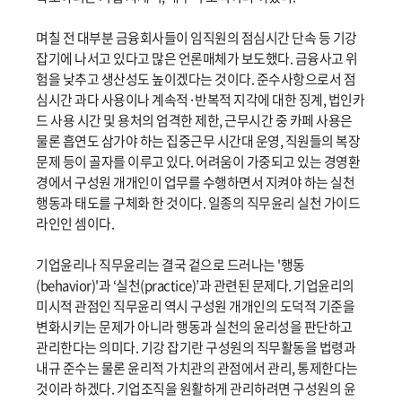
며칠 전 대부분 금융회사들이 임직원의 점심시간 단속 등 기강
잡기에 나서고 있다고 많은 언론매체가 보도했다. 금융사고 위
험을 낮추고 생산성도 높이겠다는 것이다. 준수사항으로서 점
심시간 과다 사용이나 계속적·반복적 지각에 대한 징계, 법인카
드 사용 시간 및 용처의 엄격한 제한, 근무시간 중 카페 사용은
물론 흡연도 삼가야 하는 집중근무 시간대 운영, 직원들의 복장
문제 등이 골자를 이루고 있다. 어려움이 가중되고 있는 경영환
경에서 구성원 개개인이 업무를 수행하면서 지켜야 하는 실천
행동과 태도를 구체화 한 것이다. 일종의 직무윤리 실천 가이드
라인인 셈이다.
기업윤리나 직무윤리는 결국 겉으로 드러나는 '행동
(behavior)'과 ‘실천(practice)’과 관련된 문제다. 기업윤리의
미시적 관점인 직무윤리 역시 구성원 개개인의 도덕적 기준을
변화시키는 문제가 아니라 행동과 실천의 윤리성을 판단하고
관리한다는 의미다. 기강 잡기란 구성원의 직무활동을 법령과
내규 준수는 물론 윤리적 가치관의 관점에서 관리, 통제한다는
것이라 하겠다. 기업조직을 원활하게 관리하려면 구성원의 윤