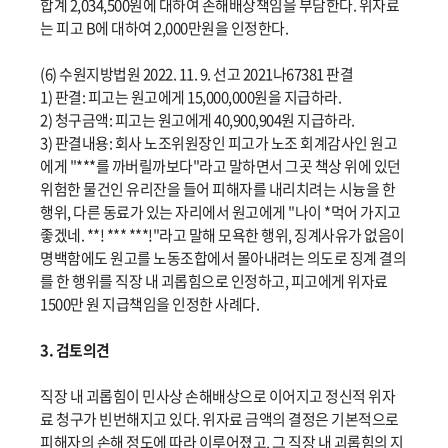
합계 2,034,500원에 대하여 손해배상책임을 부담한다. 위자료
는 피고 B에 대하여 2,000만원을 인정한다.
(6) 수원지방법원 2022. 11. 9. 선고 2021나67381 판결
1) 판결: 피고는 원고에게 15,000,000원을 지급하라.
2) 청구금액: 피고는 원고에게 40,900,904원 지급하라.
3) 판결내용: 회사 노조위원장인 피고가 노조 회계감사인 원고
에게 "***를 까버릴까보다"라고 말하면서 그곳 책상 위에 있던
위험한 물건인 유리잔을 들어 피해자를 내리치려는 시늉을 한
행위, 다른 동료가 있는 자리에서 원고에게 "나이 *먹어 가지고
좋겠네. **! *** ***!"라고 말해 모욕한 행위, 징계사유가 없음이
명백함에도 원고를 노동조합에서 몰아내려는 의도로 징계 결의
를 한 행위를 직장 내 괴롭힘으로 인정하고, 피고에게 위자료
1500만 원 지급책임을 인정한 사례다.
3. 검토의견
직장 내 괴롭힘이 민사상 손해배상으로 이어지고 정신적 위자
료 청구가 빈번해지고 있다. 위자료 금액의 결정은 기본적으로
피해자의 손해 정도에 따라 이루어졌고, 그 직장 내 괴롭힘의 지