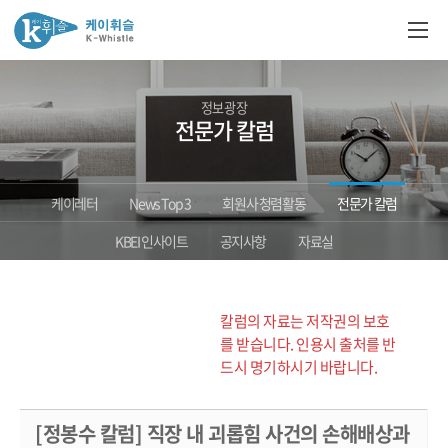
정보광장
전문가 칼럼
케이레터
News Top 3
회원사 청렴활동
전문가 칼럼
KBEI 인사이트
공지사항
자료실
칼럼의 자료는 저작권의 보호
를 받습니다. 인용시 출처를 반
드시 명기하시기 바랍니다.
[정봉수 칼럼] 직장 내 괴롭힘 사건의 손해배상과