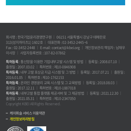
회사명 : 한국기업윤리경영연구원
06151 서울특별시 강남구 테헤란로
313(성지하이츠1) 1602호
대표전화 : 02-3452-2445~6
Fax : 02-3452-2448
E-mail : contact@kbei.org
개인정보관리 책임자 : 남재우
이사장
사업자등록번호 : 107-82-07862
특허등록
: 통신망을 이용한 기업내부고발 시스템 및 방법
등록일 : 2008.07.10
출원일 : 2007.03.02
특허번호 : 제10-0846908
특허등록
: 내부 고발 포상금 지급 시스템 및 그 방법
등록일 : 2017.07.21
출원일 :
2016.01.05
특허번호 : 제10-1762153
특허등록
: 온라인 경영윤리 교육 시스템 및 그 교육방법
등록일 : 2018.08.03
출원일 : 2017.12.11
특허번호 : 제10-1887018
특허등록
: 내부고발 통합 플랫폼 제공서버 및 그 제공방법
등록일 : 2021.12.30
출원일 : 2021.05.31
특허번호 : 제10-2347050
Copyright KBEI All Rights Reserved.
케이휘슬 서비스 이용약관
개인정보처리방침