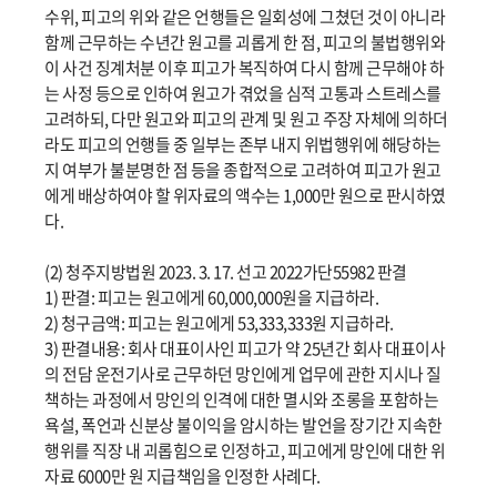
수위, 피고의 위와 같은 언행들은 일회성에 그쳤던 것이 아니라
함께 근무하는 수년간 원고를 괴롭게 한 점, 피고의 불법행위와
이 사건 징계처분 이후 피고가 복직하여 다시 함께 근무해야 하
는 사정 등으로 인하여 원고가 겪었을 심적 고통과 스트레스를
고려하되, 다만 원고와 피고의 관계 및 원고 주장 자체에 의하더
라도 피고의 언행들 중 일부는 존부 내지 위법행위에 해당하는
지 여부가 불분명한 점 등을 종합적으로 고려하여 피고가 원고
에게 배상하여야 할 위자료의 액수는 1,000만 원으로 판시하였
다.
(2) 청주지방법원 2023. 3. 17. 선고 2022가단55982 판결
1) 판결: 피고는 원고에게 60,000,000원을 지급하라.
2) 청구금액: 피고는 원고에게 53,333,333원 지급하라.
3) 판결내용: 회사 대표이사인 피고가 약 25년간 회사 대표이사
의 전담 운전기사로 근무하던 망인에게 업무에 관한 지시나 질
책하는 과정에서 망인의 인격에 대한 멸시와 조롱을 포함하는
욕설, 폭언과 신분상 불이익을 암시하는 발언을 장기간 지속한
행위를 직장 내 괴롭힘으로 인정하고, 피고에게 망인에 대한 위
자료 6000만 원 지급책임을 인정한 사례다.