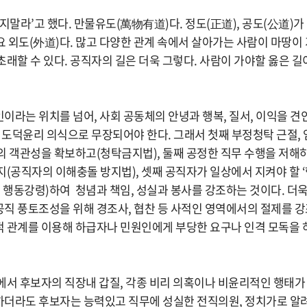
지말라’고 했다. 만물유도(萬物有道)다. 정도(正道), 공도(公道)가
요 외도(外道)다. 많고 다양한 관계 속에서 살아가는 사람이 마땅이 
래할 수 있다. 공직자의 길은 더욱 그렇다. 사람이 가야할 옳은 길
이라는 위치를 넘어, 사회 공동체의 안녕과 행복, 질서, 이익을 
의 도덕윤리 의식으로 무장되어야 한다. 그래서 첫째 부정청탁 근절,
의 객관성을 확보하고(청탁금지법), 둘째 공정한 직무 수행을 저해
지(공직자의 이해충돌 방지법), 셋째 공직자가 일상에서 지켜야 할 ‘
종 행동강령)하여 청념과 책임, 성실과 봉사를 강조하는 것이다. 더
직 풍토조성을 위해 경조사, 협찬 등 사적인 영역에서의 절제를 강
 관계를 이용해 하급자나 민원인에게 부당한 요구나 인격 모독을 
에서 후보자의 직장내 갑질, 각종 비리 의혹이나 비윤리적인 행태가
더라도 후보자는 능력있고 직무에 성실한 전직의원, 정치가로 알