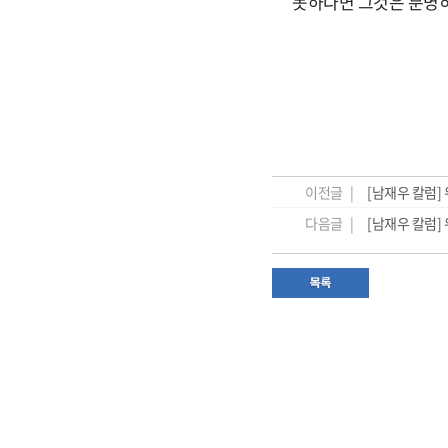
못하다면 그것은 분명히
이전글 |
[남재우 칼럼]
다음글 |
[남재우 칼럼]