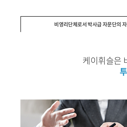
비영리단체로서 박사급 자문단의 자
케이휘슬은 
투