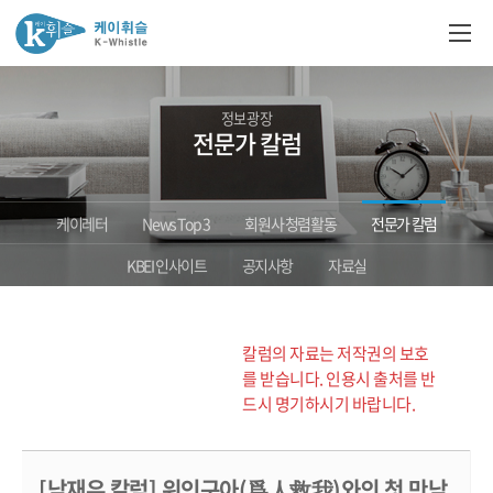
정보광장
전문가 칼럼
케이레터
News Top 3
회원사 청렴활동
전문가 칼럼
KBEI 인사이트
공지사항
자료실
칼럼의 자료는 저작권의 보호
를 받습니다. 인용시 출처를 반
드시 명기하시기 바랍니다.
[남재우 칼럼] 위인구아(爲人救我)와의 첫 만남