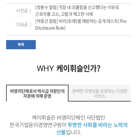
[정봉수 칼럼] 직장 내 괴롭힘을 신고했다는 이유로
이전글 |
근로자를 고소, 고발과 해고한 사례
[박종선 칼럼] 비리(非理)를 예방하는 공개 테스트(The
다음글 |
Disclosure Rule)
케이휘슬인가?
WHY
비영리단체로서 박사급 자문단의
완벽한 익명성을 보장하는 다양한
자문에 의해 운영
서비스
케이휘슬은 비영리단체인 사단법인
한국기업윤리경영연구원이
투명한 사회를 바라는 노력의
산물
입니다.