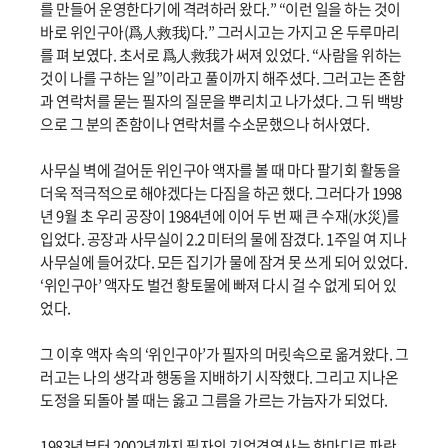
를 만들어 운영한다기에 격려하러 왔다.” “이런 일을 하는 것이
바로 위인구아(爲人救我)다.” 그러시고는 가지고 온 두루마리
를 펴 보였다. 초서로 爲人救我가 써져 있었다. “사람을 위하는
것이 나를 구하는 일”이라고 풀이까지 해주셨다. 그러고는 존함
과 연락처를 묻는 필자의 질문을 뿌리치고 나가셨다. 그 뒤 백방
으로 그 분의 존함이나 연락처를 수소문했으나 허사였다.
사무실 벽에 걸어둔 위인구아 액자를 볼 때 마다 팔기회 활동을
더욱 적극적으로 해야겠다는 다짐을 하곤 했다. 그러다가 1998
년 9월 초 우리 공장이 1984년에 이어 두 번 째 큰 수재(水災)를
입었다. 공장과 사무실이 2.2 미터의 물에 잠겼다. 1주일 여 지나
사무실에 들어갔다. 모든 집기가 물에 잠겨 못 쓰게 되어 있었다.
‘위인구아’ 액자도 벌건 황토물에 빠져 다시 걸 수 없게 되어 있
었다.
그 이후 액자 속의 ‘위인구아’가 필자의 머릿속으로 옮겨왔다. 그
러고는 나의 생각과 행동을 지배하기 시작했다. 그리고 지나온
도정을 되돌아 볼 때는 옳고 그름을 가르는 가늠자가 되었다.
1983년부터 2002년까지 필자의 기업경영사는 한마디로 파란