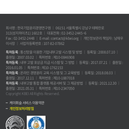
회사명 : 한국기업윤리경영연구원
06151 서울특별시 강남구 테헤란로
313(성지하이츠1) 1602호
대표전화 : 02-3452-2445~6
Fax : 02-3452-2448
E-mail : contact@kbei.org
개인정보관리 책임자 : 남재우
이사장
사업자등록번호 : 107-82-07862
특허등록
: 통신망을 이용한 기업내부고발 시스템 및 방법
등록일 : 2008.07.10
출원일 : 2007.03.02
특허번호 : 제10-0846908
특허등록
: 내부 고발 포상금 지급 시스템 및 그 방법
등록일 : 2017.07.21
출원일 :
2016.01.05
특허번호 : 제10-1762153
특허등록
: 온라인 경영윤리 교육 시스템 및 그 교육방법
등록일 : 2018.08.03
출원일 : 2017.12.11
특허번호 : 제10-1887018
특허등록
: 내부고발 통합 플랫폼 제공서버 및 그 제공방법
등록일 : 2021.12.30
출원일 : 2021.05.31
특허번호 : 제10-2347050
Copyright KBEI All Rights Reserved.
케이휘슬 서비스 이용약관
개인정보처리방침