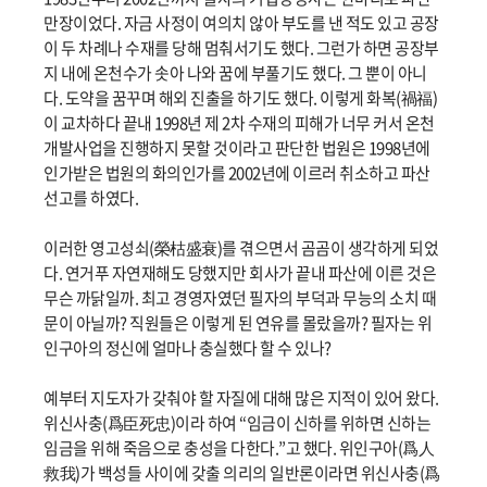
만장이었다. 자금 사정이 여의치 않아 부도를 낸 적도 있고 공장
이 두 차례나 수재를 당해 멈춰서기도 했다. 그런가 하면 공장부
지 내에 온천수가 솟아 나와 꿈에 부풀기도 했다. 그 뿐이 아니
다. 도약을 꿈꾸며 해외 진출을 하기도 했다. 이렇게 화복(禍福)
이 교차하다 끝내 1998년 제 2차 수재의 피해가 너무 커서 온천
개발사업을 진행하지 못할 것이라고 판단한 법원은 1998년에
인가받은 법원의 화의인가를 2002년에 이르러 취소하고 파산
선고를 하였다.
이러한 영고성쇠(榮枯盛衰)를 겪으면서 곰곰이 생각하게 되었
다. 연거푸 자연재해도 당했지만 회사가 끝내 파산에 이른 것은
무슨 까닭일까. 최고 경영자였던 필자의 부덕과 무능의 소치 때
문이 아닐까? 직원들은 이렇게 된 연유를 몰랐을까? 필자는 위
인구아의 정신에 얼마나 충실했다 할 수 있나?
예부터 지도자가 갖춰야 할 자질에 대해 많은 지적이 있어 왔다.
위신사충(爲臣死忠)이라 하여 “임금이 신하를 위하면 신하는
임금을 위해 죽음으로 충성을 다한다.”고 했다. 위인구아(爲人
救我)가 백성들 사이에 갖출 의리의 일반론이라면 위신사충(爲