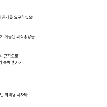
과 공개를 요구하였으나
에게 거듭된 퇴직종용을
서 내근직으로
가 쪽에 혼자서
있던 회의용 탁자와