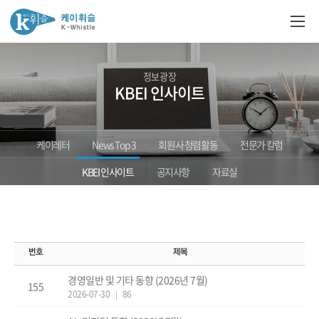
정보광장
KBEI 인사이트
케이레터
News Top 3
회원사 청렴활동
전문가 칼럼
KBEI 인사이트
공지사항
자료실
경영일반 및 기타 동향 (2026년 7월)
155
2026-07-30
86
|