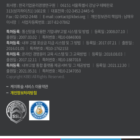
회사명 : 한국기업윤리경영연구원
06151 서울특별시 강남구 테헤란로
313(성지하이츠1) 1602호
대표전화 : 02-3452-2445~6
Fax : 02-3452-2448
E-mail : contact@kbei.org
개인정보관리 책임자 : 남재우
이사장
사업자등록번호 : 107-82-07862
특허등록
: 통신망을 이용한 기업내부고발 시스템 및 방법
등록일 : 2008.07.10
출원일 : 2007.03.02
특허번호 : 제10-0846908
특허등록
: 내부 고발 포상금 지급 시스템 및 그 방법
등록일 : 2017.07.21
출원일 :
2016.01.05
특허번호 : 제10-1762153
특허등록
: 온라인 경영윤리 교육 시스템 및 그 교육방법
등록일 : 2018.08.03
출원일 : 2017.12.11
특허번호 : 제10-1887018
특허등록
: 내부고발 통합 플랫폼 제공서버 및 그 제공방법
등록일 : 2021.12.30
출원일 : 2021.05.31
특허번호 : 제10-2347050
Copyright KBEI All Rights Reserved.
케이휘슬 서비스 이용약관
개인정보처리방침