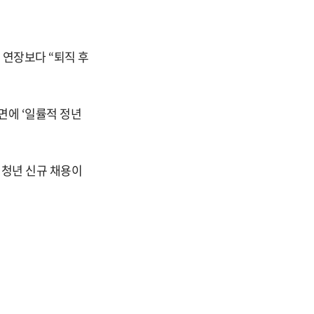
 연장보다 “퇴직 후
면에 ‘일률적 정년
 청년 신규 채용이