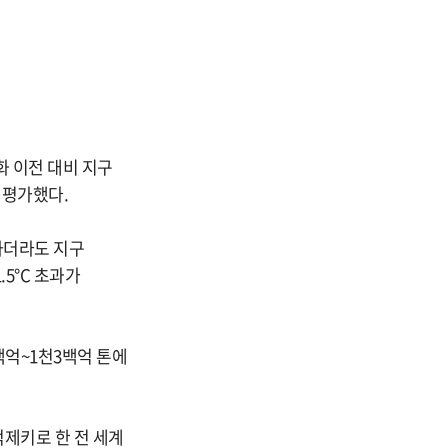
화 이전 대비 지구
 평가했다.
행하더라도 지구
.5°C 초과가
백억~1천3백억 톤에
 억제키로 한 전 세계