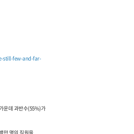
still-few-and-far-
 가운데 과반수(55%)가
7백만 명의 직원을