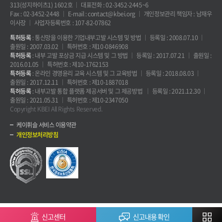
313(성지하이츠1) 1602호
대표전화 : 02-3452-2445~6
Fax : 02-3452-2448
E-mail : contact@kbei.org
개인정보관리 책임자 : 남재우
이사장
사업자등록번호 : 107-82-07862
특허등록
: 통신망을 이용한 기업내부고발 시스템 및 방법
등록일 : 2008.07.10
출원일 : 2007.03.02
특허번호 : 제10-0846908
특허등록
: 내부 고발 포상금 지급 시스템 및 그 방법
등록일 : 2017.07.21
출원일 :
2016.01.05
특허번호 : 제10-1762153
특허등록
: 온라인 경영윤리 교육 시스템 및 그 교육방법
등록일 : 2018.08.03
출원일 : 2017.12.11
특허번호 : 제10-1887018
특허등록
: 내부고발 통합 플랫폼 제공서버 및 그 제공방법
등록일 : 2021.12.30
출원일 : 2021.05.31
특허번호 : 제10-2347050
Copyright KBEI All Rights Reserved.
케이휘슬 서비스 이용약관
개인정보처리방침
신고센터
신고내용 확인