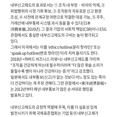
내부신고제도의 효과로서는 ① 조직 내 부정・비리의 억제, ②
위법행위의 시정 기회 확보, ③ 조직원의 자유로운 신고 환경
조성, ④ 사전에 관계규정 마련으로 적절한 대응 가능, ⑤ 주주,
거래선에 내부통제 시스템 과시 등을 들 수 있다(日本
消費者廳, 2016년). 그 결과 기업의 사회적 책임(CSR)이나 ESG
관점에서도 충실한 내부신고제도의 구비는 높이 평가되고
있다.
그래서 미국에서는 이를 ‘ethics hotline(윤리 핫라인)’ 또는
‘speak up hotline(변호 핫라인)’이라 치켜 올리기도 한다.
2018년 <하버드 비즈니스 리뷰>는 내부신고제도를 가리켜
“조직을 건강하게 하는데 필수적이라며 “더 많은 휘슬 소리가
들릴수록 병이 아니라 건강하다는 증거”라고 강조했다.
일본에서도 내부통보(신고)가 없는 것보다 어느 정도 있는 쪽이
더 건강하다는 게 주된 견해다. 그런 관점에서 <東洋經濟新報>
는 2012년부터 매년 내부통보가 많은 순서대로 랭킹을
발표하고 있다.
내부신고제도의 긍정적 역할에 주목, 이를 더 실효성 있게
발전시키기 위해 국제표준협회는 기업 등의 내부신고제가