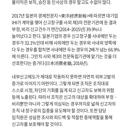
불이익은 보직, 승진 등 인사상의 경우 말고도 수없이 많다.
2017년 일본의 경제전문지 <東洋經濟新報>에 따르면 대기업
IHI가 계약을 맺어 신고창구를 사외 제3의 전문기관에 둔 결과
부정, 비리 신고건수가 연간(2014~2015년) 39.9%나
늘어났다고 한다. 일본기업의 경우 신고창구를 사내에만 두는
경우가 32.1%인데 비해 사외에만 두는 경우와 사내외 양쪽에
다 두는 경우를 합치면 사내에만 두는 경우의 2배가 넘는 66.9%
에 이른다. 그만치 사외 제3의 전문독립기관에 맡기는 것을 더
선호한다는 증거다(日本消費者廳, 2016년).
내부신고제도가 제대로 작동하지 못하면 자연히 외부고발의
증가로 이어지기 마련이다. 그렇게 되면 조직은 조직대로
스스로 시정, 차단의 기회를 잃게 되고 신고자도 보복의 위험
등에 노출된다. 따라서 조직은 신고의 대상을 확대하여 부정・
비리뿐만 아니라 그렇게 의심되는 경우까지로 넓혀 신고자의
조직 내 창구로의 집중을 유도해야 할 것이다. 또한 담당
임직원은 성실한 조사와 피드백 및 적절한 중재역할을 통해
신고자를 보호해야 할 것이다.