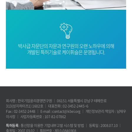
박사급 자문단의 자문과 연구원의 오랜
노하우에 의해
개발된 특허기술로
케이휘슬은 운영됩니다.
회사명 : 한국기업윤리경영연구원
06151 서울특별시 강남구 테헤란로
313(성지하이츠1) 1602호
대표전화 : 02-3452-2445~6
Fax : 02-3452-2448
E-mail : contact@kbei.org
개인정보관리 책임자 : 남재우
이사장
사업자등록번호 : 107-82-07862
특허등록
: 통신망을 이용한 기업내부고발 시스템 및 방법
등록일 : 2008.07.10
출원일 : 2007.03.02
특허번호 : 제10-0846908