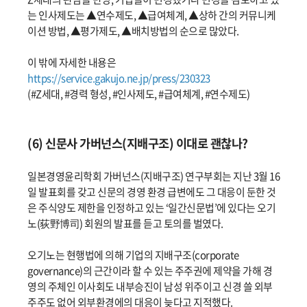
는 인사제도는 ▲연수제도, ▲급여체계, ▲상하 간의 커뮤니케
이션 방법, ▲평가제도, ▲배치방법의 순으로 많았다.
이 밖에 자세한 내용은
https://service.gakujo.ne.jp/press/230323
(#Z세대, #경력 형성, #인사제도, #급여체계, #연수제도)
(6) 신문사 가버넌스(지배구조) 이대로 괜찮나?
일본경영윤리학회 가버넌스(지배구조) 연구부회는 지난 3월 16
일 발표회를 갖고 신문의 경영 환경 급변에도 그 대응이 둔한 것
은 주식양도 제한을 인정하고 있는 ‘일간신문법’에 있다는 오기
노(荻野博司) 회원의 발표를 듣고 토의를 벌였다.
오기노는 현행법에 의해 기업의 지배구조(corporate
governance)의 근간이라 할 수 있는 주주권에 제약을 가해 경
영의 주체인 이사회도 내부승진이 남성 위주이고 신경 쓸 외부
주주도 없어 외부환경에의 대응이 늦다고 지적했다.