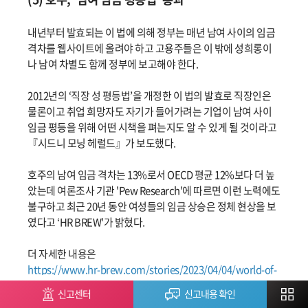
내년부터 발효되는 이 법에 의해 정부는 매년 남여 사이의 임금
격차를 웹사이트에 올려야 하고 고용주들은 이 밖에 성희롱이
나 남여 차별도 함께 정부에 보고해야 한다.
2012년의 ‘직장 성 평등법’을 개정한 이 법의 발효로 직장인은
물론이고 취업 희망자도 자기가 들어가려는 기업이 남여 사이
임금 평등을 위해 어떤 시책을 펴는지도 알 수 있게 될 것이라고
『시드니 모닝 헤럴드』가 보도했다.
호주의 남여 임금 격차는 13%로서 OECD 평균 12%보다 더 높
았는데 여론조사 기관 'Pew Research'에 따르면 이런 노력에도
불구하고 최근 20년 동안 여성들의 임금 상승은 정체 현상을 보
였다고 ‘HR BREW'가 밝혔다.
더 자세한 내용은
https://www.hr-brew.com/stories/2023/04/04/world-of-
hr-australia-will-face-its-13-gender-pay-gap
신고센터
신고내용 확인
(#남여 임금 평등법, #임금 격차, #성희롱, #직장 성 평등법,