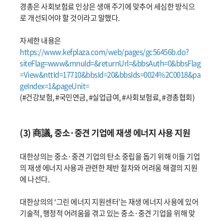
경총은 사회보험료 인상은 생애 주기에 맞추어 세심한 방식으
로 개선되어야 할 것이라고 말했다.
자세한 내용은
https://www.kefplaza.com/web/pages/gc56456b.do?
siteFlag=www&mnuId=&returnUrl=&bbsAuth=0&bbsFlag
=View&nttId=17710&bbsId=20&bbsIds=0024%2C0018&pa
geIndex=1&pageUnit=
(#건강보험, #국민연금, #실업급여, #사회보험료, #경총협회)
(3) 商議, 중소·중견 기업에 재생 에너지 사용 지원
대한상의는 중소·중견 기업의 탄소 중립을 돕기 위해 이들 기업
의 재생 에너지 사용과 관련한 제반 절차와 어려움 해결의 지원
에 나선다.
대한상의의 ‘그린 에너지 지원센터’는 재생 에너지 사용에 있어
기술적, 행정적 어려움을 겪고 있는 중소·중견 기업을 위해 맞