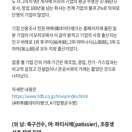
도 자그마치 9만 개사에 이르러 기업의 평균 수명은 37.48년으
로서, 창업 100년을 넘는 회사는 전체 기업의 불과 2%로 의외로
단명의 기업이 많았다.
기업 신용조사 전문 ㈜帝國데이타뱅크는 홈페이지에 올린 일
본 기업의 이모저모에서 이 같이 밝히고 기업의 사장 출신지는
인구 비례로 1위 후쿠이(福井縣), 2위 야마나시(山梨縣), 3위 도
야마(富山縣)로 모두 지방 출신이었다.
업종 별 기업 간의 거래 기간은 제조업, 광업, 전기·가스업과는
비교적 길었고 건설업이나 관공서와의 거래는 짧았던 것으로
나타났다.
자세한 내용은
https://www.tdb.co.jp/trivia/index.html
(#㈜帝國데이타뱅크, #기업평균수명)
(9) 남: 축구선수, 여: 파티시에(patissier), 초중생