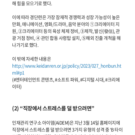
해 힘을 모으기로 했다.
이에 따라 경단련은 가장 잠재적 경쟁력과 성장 가능성이 높은
만화, 애니메이션, 영화/드라마, 음악 분야의 ①크리에이터 지
원, ②크리에이터 등의 육성 체제 정비, ③제작, 발신(發信), 관
광 거점 정비, ④ 관민 합동 사령탑 설치, ⑤해외 진출 개척을 해
나가기로 했다.
이 밖에 자세한 내용은
http://www.keidanren.or.jp/policy/2023/027_honbun.ht
ml#p1
(#엔터테인먼트 콘텐츠, #소프트 파워, #디지털 시대, #크리에
이터)
(2) “직장에서 스트레스를 덜 받으려면”
인재관리 연구소 아이뎀(AiDEM)은 지난 3월 14일 홈페이지에
직장에서 스트레스를 덜 받으려면 3가지 유형의 성격 중 ‘B 타이