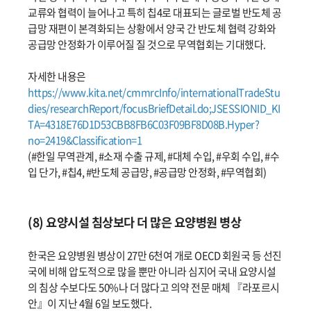
교류와 협력이 늘어나고 특히 칩4로 대표되는 글로벌 반도체 공
급망 재편이 본격화되는 상황에서 양국 간 반도체 협력 강화와
공급망 안정화가 이루어질 질 것으로 무역협회는 기대했다.
자세한 내용은
https://www.kita.net/cmmrcInfo/internationalTradeStu
dies/researchReport/focusBriefDetail.do;JSESSIONID_KI
TA=4318E76D1D53CBB8FB6C03F09BF8D08B.Hyper?
no=2419&Classification=1
(#한일 무역관계, #소재 수출 규제, #대체 수입, #우회 수입, #수
입 단가, #칩4, #반도체 공급망, #공급망 안정화, #무역협회)
(8) 요양시설 침상보다 더 많은 요양병원 병상
한국은 요양병원 병상이 27만 6천여 개로 OECD 회원국 등 선진
국에 비해 압도적으로 많을 뿐만 아니라 심지어 국내 요양시설
의 침상 수보다도 50%나 더 많다고 의약 전문 매체 『라포르시
안』이 지난 4월 6일 보도했다.