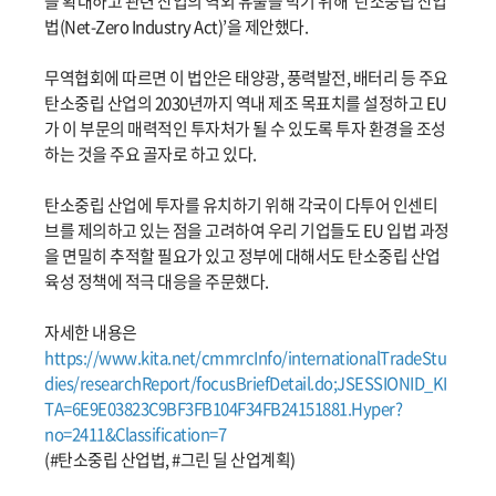
을 확대하고 관련 산업의 역외 유출을 막기 위해 ‘탄소중립 산업
법(Net-Zero Industry Act)’을 제안했다.
무역협회에 따르면 이 법안은 태양광, 풍력발전, 배터리 등 주요
탄소중립 산업의 2030년까지 역내 제조 목표치를 설정하고 EU
가 이 부문의 매력적인 투자처가 될 수 있도록 투자 환경을 조성
하는 것을 주요 골자로 하고 있다.
탄소중립 산업에 투자를 유치하기 위해 각국이 다투어 인센티
브를 제의하고 있는 점을 고려하여 우리 기업들도 EU 입법 과정
을 면밀히 추적할 필요가 있고 정부에 대해서도 탄소중립 산업
육성 정책에 적극 대응을 주문했다.
자세한 내용은
https://www.kita.net/cmmrcInfo/internationalTradeStu
dies/researchReport/focusBriefDetail.do;JSESSIONID_KI
TA=6E9E03823C9BF3FB104F34FB24151881.Hyper?
no=2411&Classification=7
(#탄소중립 산업법, #그린 딜 산업계획)