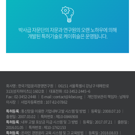
박사급 자문단의 자문과 연구원의 오랜
노하우에 의해
개발된 특허기술로
케이휘슬은 운영됩니다.
회사명 : 한국기업윤리경영연구원
06151 서울특별시 강남구 테헤란로
313(성지하이츠1) 1602호
대표전화 : 02-3452-2445~6
Fax : 02-3452-2448
E-mail : contact@kbei.org
개인정보관리 책임자 : 남재우
이사장
사업자등록번호 : 107-82-07862
특허등록
: 통신망을 이용한 기업내부고발 시스템 및 방법
등록일 : 2008.07.10
출원일 : 2007.03.02
특허번호 : 제10-0846908
특허등록
: 내부 고발 포상금 지급 시스템 및 그 방법
등록일 : 2017.07.21
출원일 :
2016.01.05
특허번호 : 제10-1762153
특허등록
: 온라인 경영윤리 교육 시스템 및 그 교육방법
등록일 : 2018.08.03