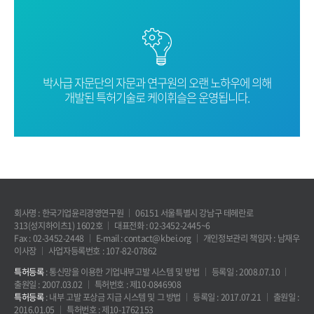
박사급 자문단의 자문과 연구원의 오랜
노하우에 의해
개발된 특허기술로
케이휘슬은 운영됩니다.
회사명 : 한국기업윤리경영연구원
06151 서울특별시 강남구 테헤란로
313(성지하이츠1) 1602호
대표전화 : 02-3452-2445~6
Fax : 02-3452-2448
E-mail : contact@kbei.org
개인정보관리 책임자 : 남재우
이사장
사업자등록번호 : 107-82-07862
특허등록
: 통신망을 이용한 기업내부고발 시스템 및 방법
등록일 : 2008.07.10
출원일 : 2007.03.02
특허번호 : 제10-0846908
특허등록
: 내부 고발 포상금 지급 시스템 및 그 방법
등록일 : 2017.07.21
출원일 :
2016.01.05
특허번호 : 제10-1762153