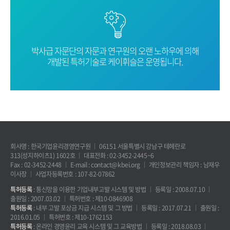
박사급 자문단의 자문과 연구원의 오랜
노하우에 의해
개발된 특허기술로
케이휘슬은 운영됩니다.
회사명 : 한국기업윤리경영연구원
06151 서울특별시 강남구 테헤란로
313(성지하이츠1) 1602호
대표전화 : 02-3452-2445~6
Fax : 02-3452-2448
E-mail : contact@kbei.org
개인정보관리 책임자 : 남재우
이사장
사업자등록번호 : 107-82-07862
특허등록
: 통신망을 이용한 기업내부고발 시스템 및 방법
등록일 : 2008.07.10
출원일 : 2007.03.02
특허번호 : 제10-0846908
특허등록
: 내부 고발 포상금 지급 시스템 및 그 방법
등록일 : 2017.07.21
출원일 :
2016.01.05
특허번호 : 제10-1762153
특허등록
: 온라인 경영윤리 교육 시스템 및 그 교육방법
등록일 : 2018.08.03