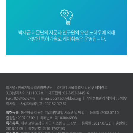
박사급 자문단의 자문과 연구원의 오랜
노하우에 의해
개발된 특허기술로
케이휘슬은 운영됩니다.
회사명 : 한국기업윤리경영연구원
06151 서울특별시 강남구 테헤란로
313(성지하이츠1) 1602호
대표전화 : 02-3452-2445~6
Fax : 02-3452-2448
E-mail : contact@kbei.org
개인정보관리 책임자 : 남재우
이사장
사업자등록번호 : 107-82-07862
특허등록
: 통신망을 이용한 기업내부고발 시스템 및 방법
등록일 : 2008.07.10
출원일 : 2007.03.02
특허번호 : 제10-0846908
특허등록
: 내부 고발 포상금 지급 시스템 및 그 방법
등록일 : 2017.07.21
출원일 :
2016.01.05
특허번호 : 제10-1762153