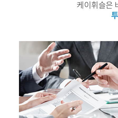
케이휘슬은 
투