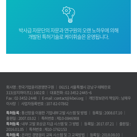
박사급 자문단의 자문과 연구원의 오랜
노하우에 의해
개발된 특허기술로
케이휘슬은 운영됩니다.
회사명 : 한국기업윤리경영연구원
06151 서울특별시 강남구 테헤란로
313(성지하이츠1) 1602호
대표전화 : 02-3452-2445~6
Fax : 02-3452-2448
E-mail : contact@kbei.org
개인정보관리 책임자 : 남재우
이사장
사업자등록번호 : 107-82-07862
특허등록
: 통신망을 이용한 기업내부고발 시스템 및 방법
등록일 : 2008.07.10
출원일 : 2007.03.02
특허번호 : 제10-0846908
특허등록
: 내부 고발 포상금 지급 시스템 및 그 방법
등록일 : 2017.07.21
출원일 :
2016.01.05
특허번호 : 제10-1762153
특허등록
: 온라인 경영윤리 교육 시스템 및 그 교육방법
등록일 : 2018.08.03