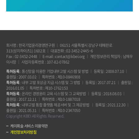
회사명 : 한국기업윤리경영연구원
06151 서울특별시 강남구 테헤란로
313(성지하이츠1) 1602호
대표전화 : 02-3452-2445~6
Fax : 02-3452-2448
E-mail : contact@kbei.org
개인정보관리 책임자 : 남재우
이사장
사업자등록번호 : 107-82-07862
특허등록
: 통신망을 이용한 기업내부고발 시스템 및 방법
등록일 : 2008.07.10
출원일 : 2007.03.02
특허번호 : 제10-0846908
특허등록
: 내부 고발 포상금 지급 시스템 및 그 방법
등록일 : 2017.07.21
출원일 :
2016.01.05
특허번호 : 제10-1762153
특허등록
: 온라인 경영윤리 교육 시스템 및 그 교육방법
등록일 : 2018.08.03
출원일 : 2017.12.11
특허번호 : 제10-1887018
특허등록
: 내부고발 통합 플랫폼 제공서버 및 그 제공방법
등록일 : 2021.12.30
출원일 : 2021.05.31
특허번호 : 제10-2347050
Copyright KBEI All Rights Reserved.
케이휘슬 서비스 이용약관
개인정보처리방침