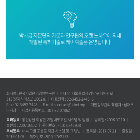
박사급 자문단의 자문과 연구원의 오랜
노하우에 의해
개발된 특허기술로
케이휘슬은 운영됩니다.
회사명 : 한국기업윤리경영연구원
06151 서울특별시 강남구 테헤란로
313(성지하이츠1) 1602호
대표전화 : 02-3452-2445~6
Fax : 02-3452-2448
E-mail : contact@kbei.org
개인정보관리 책임자 : 남재우
이사장
사업자등록번호 : 107-82-07862
특허등록
: 통신망을 이용한 기업내부고발 시스템 및 방법
등록일 : 2008.07.10
출원일 : 2007.03.02
특허번호 : 제10-0846908
특허등록
: 내부 고발 포상금 지급 시스템 및 그 방법
등록일 : 2017.07.21
출원일 :
2016.01.05
특허번호 : 제10-1762153