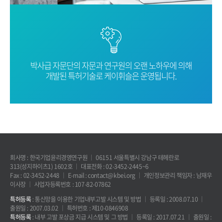
박사급 자문단의 자문과 연구원의 오랜
노하우에 의해
개발된 특허기술로
케이휘슬은 운영됩니다.
회사명 : 한국기업윤리경영연구원
06151 서울특별시 강남구 테헤란로
313(성지하이츠1) 1602호
대표전화 : 02-3452-2445~6
Fax : 02-3452-2448
E-mail : contact@kbei.org
개인정보관리 책임자 : 남재우
이사장
사업자등록번호 : 107-82-07862
특허등록
: 통신망을 이용한 기업내부고발 시스템 및 방법
등록일 : 2008.07.10
출원일 : 2007.03.02
특허번호 : 제10-0846908
특허등록
: 내부 고발 포상금 지급 시스템 및 그 방법
등록일 : 2017.07.21
출원일 :