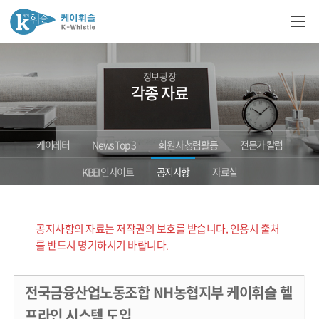
정보광장
각종 자료
케이레터
News Top 3
회원사 청렴활동
전문가 칼럼
KBEI 인사이트
공지사항
자료실
공지사항의 자료는 저작권의 보호를 받습니다. 인용시 출처
를 반드시 명기하시기 바랍니다.
전국금융산업노동조합 NH농협지부 케이휘슬 헬
프라인 시스템 도입