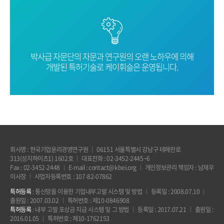
박사급 자문단의 자문과 연구원의 오랜
노하우에 의해
개발된 특허기술로
케이휘슬은 운영됩니다.
회사명 : 한국기업윤리경영연구원
06151 서울특별시 강남구 테헤란로
313(성지하이츠1) 1602호
대표전화 : 02-3452-2445~6
Fax : 02-3452-2448
E-mail : contact@kbei.org
개인정보관리 책임자 : 남재우
이사장
사업자등록번호 : 107-82-07862
특허등록
: 통신망을 이용한 기업내부고발 시스템 및 방법
등록일 : 2008.07.10
출원일 : 2007.03.02
특허번호 : 제10-0846908
특허등록
: 내부 고발 포상금 지급 시스템 및 그 방법
등록일 : 2017.07.21
출원일 :
2016.01.05
특허번호 : 제10-1762153