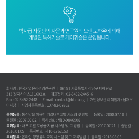
박사급 자문단의 자문과 연구원의 오랜
노하우에 의해
개발된 특허기술로
케이휘슬은 운영됩니다.
회사명 : 한국기업윤리경영연구원
06151 서울특별시 강남구 테헤란로
313(성지하이츠1) 1602호
대표전화 : 02-3452-2445~6
Fax : 02-3452-2448
E-mail : contact@kbei.org
개인정보관리 책임자 : 남재우
이사장
사업자등록번호 : 107-82-07862
특허등록
: 통신망을 이용한 기업내부고발 시스템 및 방법
등록일 : 2008.07.10
출원일 : 2007.03.02
특허번호 : 제10-0846908
특허등록
: 내부 고발 포상금 지급 시스템 및 그 방법
등록일 : 2017.07.21
출원일 :
2016.01.05
특허번호 : 제10-1762153
특허등록
: 온라인 경영윤리 교육 시스템 및 그 교육방법
등록일 : 2018.08.03