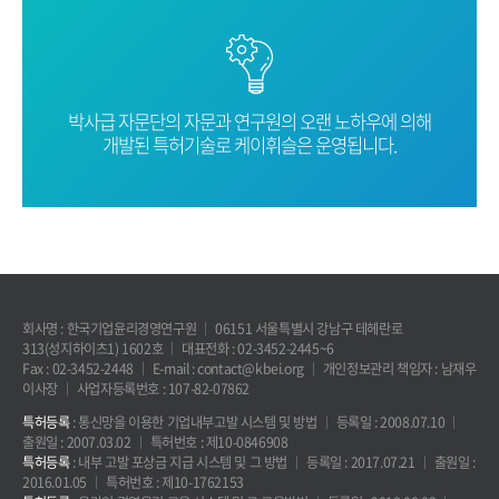
박사급 자문단의 자문과 연구원의 오랜
노하우에 의해
개발된 특허기술로
케이휘슬은 운영됩니다.
회사명 : 한국기업윤리경영연구원
06151 서울특별시 강남구 테헤란로
313(성지하이츠1) 1602호
대표전화 : 02-3452-2445~6
Fax : 02-3452-2448
E-mail : contact@kbei.org
개인정보관리 책임자 : 남재우
이사장
사업자등록번호 : 107-82-07862
특허등록
: 통신망을 이용한 기업내부고발 시스템 및 방법
등록일 : 2008.07.10
출원일 : 2007.03.02
특허번호 : 제10-0846908
특허등록
: 내부 고발 포상금 지급 시스템 및 그 방법
등록일 : 2017.07.21
출원일 :
2016.01.05
특허번호 : 제10-1762153