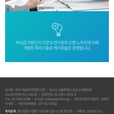
박사급 자문단의 자문과 연구원의 오랜
노하우에 의해
개발된 특허기술로
케이휘슬은 운영됩니다.
회사명 : 한국기업윤리경영연구원
06151 서울특별시 강남구 테헤란로
313(성지하이츠1) 1602호
대표전화 : 02-3452-2445~6
Fax : 02-3452-2448
E-mail : contact@kbei.org
개인정보관리 책임자 : 남재우
이사장
사업자등록번호 : 107-82-07862
특허등록
: 통신망을 이용한 기업내부고발 시스템 및 방법
등록일 : 2008.07.10