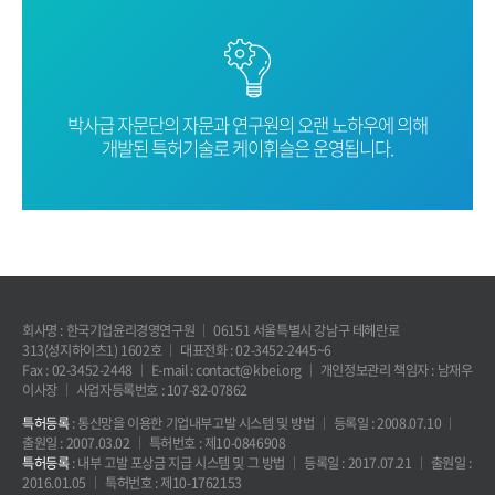
박사급 자문단의 자문과 연구원의 오랜
노하우에 의해
개발된 특허기술로
케이휘슬은 운영됩니다.
회사명 : 한국기업윤리경영연구원
06151 서울특별시 강남구 테헤란로
313(성지하이츠1) 1602호
대표전화 : 02-3452-2445~6
Fax : 02-3452-2448
E-mail : contact@kbei.org
개인정보관리 책임자 : 남재우
이사장
사업자등록번호 : 107-82-07862
특허등록
: 통신망을 이용한 기업내부고발 시스템 및 방법
등록일 : 2008.07.10
출원일 : 2007.03.02
특허번호 : 제10-0846908
특허등록
: 내부 고발 포상금 지급 시스템 및 그 방법
등록일 : 2017.07.21
출원일 :
2016.01.05
특허번호 : 제10-1762153