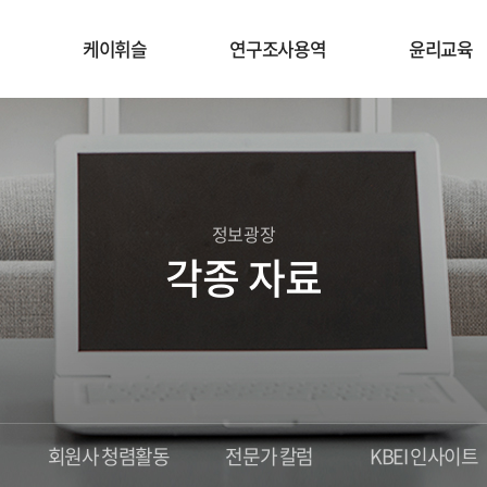
케이휘슬
연구조사용역
윤리교육
정보광장
각종 자료
회원사 청렴활동
전문가 칼럼
KBEI 인사이트