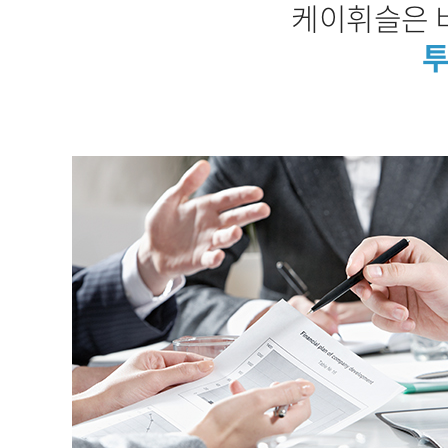
케이휘슬은 
투