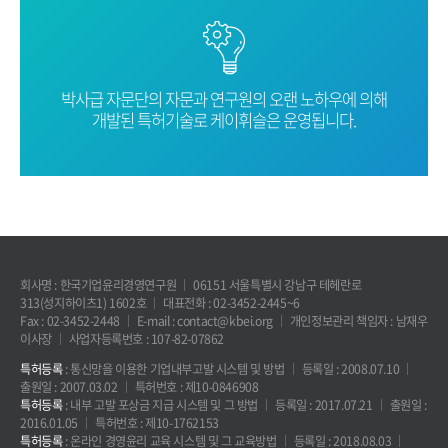
박사급 자문단의 자문과 연구원의 오랜
노하우에 의해
개발된 특허기술로
케이휘슬은 운영됩니다.
회사명 : 한국기업윤리경영연구원
06151 서울특별시 강남구 테헤란로
313(성지하이츠1) 1602호
대표전화 : 02-3452-2445~6
Fax : 02-3452-2448
E-mail : contact@kbei.org
개인정보관리 책임자 : 남재우
이사장
사업자등록번호 : 107-82-07862
특허등록
: 통신망을 이용한 기업내부고발 시스템 및 방법
등록일 : 2008.07.10
출원일 : 2007.03.02
특허번호 : 제10-0846908
특허등록
: 내부 고발 포상금 지급 시스템 및 그 방법
등록일 : 2017.07.21
출원일 :
2016.01.05
특허번호 : 제10-1762153
특허등록
: 온라인 경영윤리 교육 시스템 및 그 교육방법
등록일 : 2018.08.03