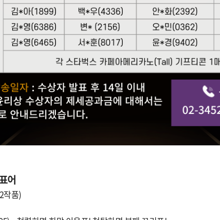
렴표어
62작품)