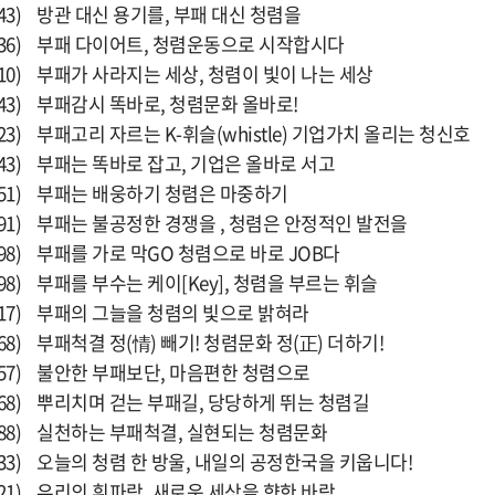
3) 방관 대신 용기를, 부패 대신 청렴을
36) 부패 다이어트, 청렴운동으로 시작합시다
10) 부패가 사라지는 세상, 청렴이 빛이 나는 세상
43) 부패감시 똑바로, 청렴문화 올바로!
3) 부패고리 자르는 K-휘슬(whistle) 기업가치 올리는 청신호
43) 부패는 똑바로 잡고, 기업은 올바로 서고
51) 부패는 배웅하기 청렴은 마중하기
91) 부패는 불공정한 경쟁을 , 청렴은 안정적인 발전을
8) 부패를 가로 막GO 청렴으로 바로 JOB다
8) 부패를 부수는 케이[Key], 청렴을 부르는 휘슬
17) 부패의 그늘을 청렴의 빛으로 밝혀라
8) 부패척결 정(情) 빼기! 청렴문화 정(正) 더하기!
57) 불안한 부패보단, 마음편한 청렴으로
68) 뿌리치며 걷는 부패길, 당당하게 뛰는 청렴길
88) 실천하는 부패척결, 실현되는 청렴문화
33) 오늘의 청렴 한 방울, 내일의 공정한국을 키웁니다!
21) 우리의 휘파람, 새로운 세상을 향한 바람