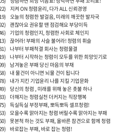
) 청렴하면 희망 이음표! 청탁하면 부패 꼬리표!
) 지켜 ON 청렴윤리, 다가 ALL 신뢰경영
) 오늘의 청렴한 발걸음, 미래의 깨끗한 발자국
92) 괜찮아요 권유할 땐 점검해요 부당이득
46) 기업의 청렴인지, 청렴한 사회로 체인지
3) 끊어라! 부패의 사슬 불어라! 청렴의 휘슬
81) 나부터 부패척결 회사는 청렴물결
19) 나부터 시작하는 청렴이 모두를 위한 희망잇기로
99) 남겨놓은 부패 당신 마음의 부채
68) 내 물건이 아니면 뇌물 건이 됩니다
78) 내가 지킨 기업윤리 나를 지킬 기업문화
9) 당신의 청렴 , 미래를 위해 놓은 촛불 하나
33) 더해지는 청렴실천 더커지는 직장행복
75) 득실득실 부정부패, 뽀득뽀득 셀프청렴!
53) 모을수록 맑아지는 청렴 버릴수록 맑아지는 부패
0) 못본척 하는 것도 부패, 올바른 참견으로 함께 청렴
9) 바로잡는 부패, 바로 잡는 청렴!