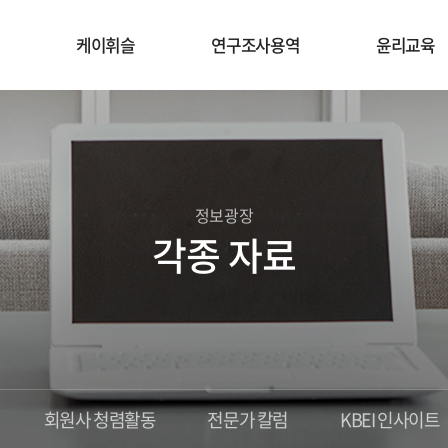
케이휘슬
연구조사용역
윤리교육
정보광장
각종 자료
회원사 청렴활동
전문가 칼럼
KBEI 인사이트