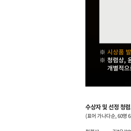
수상자 및 선정 청
(표어 가나다순, 60명 