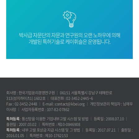
박사급 자문단의 자문과 연구원의 오랜
노하우에 의해
개발된 특허기술로
케이휘슬은 운영됩니다.
회사명 : 한국기업윤리경영연구원
06151 서울특별시 강남구 테헤란로
313(성지하이츠1) 1602호
대표전화 : 02-3452-2445~6
Fax : 02-3452-2448
E-mail : contact@kbei.org
개인정보관리 책임자 : 남재우
이사장
사업자등록번호 : 107-82-07862
특허등록
: 통신망을 이용한 기업내부고발 시스템 및 방법
등록일 : 2008.07.10
출원일 : 2007.03.02
특허번호 : 제10-0846908
특허등록
: 내부 고발 포상금 지급 시스템 및 그 방법
등록일 : 2017.07.21
출원일 :
2016.01.05
특허번호 : 제10-1762153