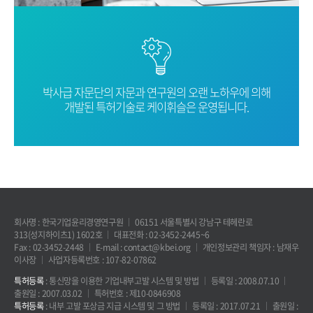
박사급 자문단의 자문과 연구원의 오랜
노하우에 의해
개발된 특허기술로
케이휘슬은 운영됩니다.
회사명 : 한국기업윤리경영연구원
06151 서울특별시 강남구 테헤란로
313(성지하이츠1) 1602호
대표전화 : 02-3452-2445~6
Fax : 02-3452-2448
E-mail : contact@kbei.org
개인정보관리 책임자 : 남재우
이사장
사업자등록번호 : 107-82-07862
특허등록
: 통신망을 이용한 기업내부고발 시스템 및 방법
등록일 : 2008.07.10
출원일 : 2007.03.02
특허번호 : 제10-0846908
특허등록
: 내부 고발 포상금 지급 시스템 및 그 방법
등록일 : 2017.07.21
출원일 :