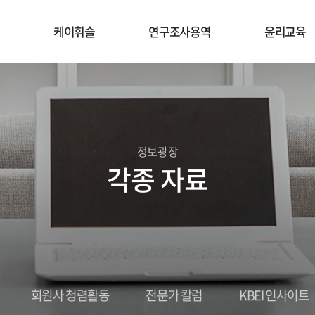
케이휘슬
연구조사용역
윤리교육
정보광장
각종 자료
회원사 청렴활동
전문가 칼럼
KBEI 인사이트