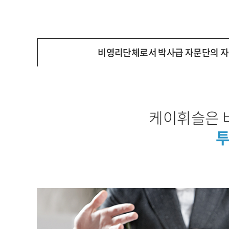
비영리단체로서 박사급 자문단의 자
케이휘슬은 
투