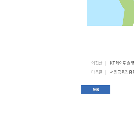
이전글 |
KT 케이휘슬 
다음글 |
서민금융진흥원