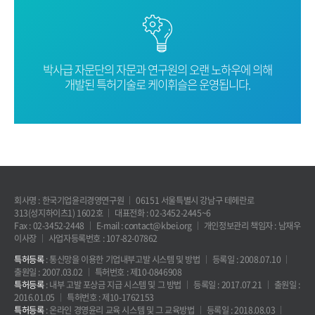
박사급 자문단의 자문과 연구원의 오랜
노하우에 의해
개발된 특허기술로
케이휘슬은 운영됩니다.
회사명 : 한국기업윤리경영연구원
06151 서울특별시 강남구 테헤란로
313(성지하이츠1) 1602호
대표전화 : 02-3452-2445~6
Fax : 02-3452-2448
E-mail : contact@kbei.org
개인정보관리 책임자 : 남재우
이사장
사업자등록번호 : 107-82-07862
특허등록
: 통신망을 이용한 기업내부고발 시스템 및 방법
등록일 : 2008.07.10
출원일 : 2007.03.02
특허번호 : 제10-0846908
특허등록
: 내부 고발 포상금 지급 시스템 및 그 방법
등록일 : 2017.07.21
출원일 :
2016.01.05
특허번호 : 제10-1762153
특허등록
: 온라인 경영윤리 교육 시스템 및 그 교육방법
등록일 : 2018.08.03