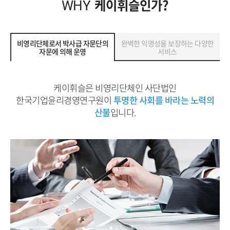
케이휘슬인가?
WHY
비영리단체로서 박사급 자문단의
완벽한 익명성을 보장하는 다양한
자문에 의해 운영
서비스
케이휘슬은 비영리단체인 사단법인
한국기업윤리경영연구원이
투명한 사회를 바라는 노력의
산물
입니다.