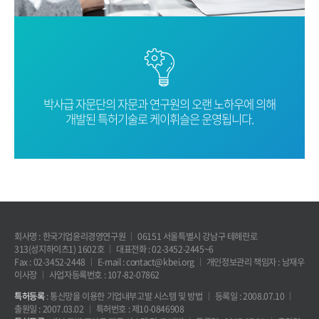
박사급 자문단의 자문과 연구원의 오랜
노하우에 의해
개발된 특허기술로
케이휘슬은 운영됩니다.
회사명 : 한국기업윤리경영연구원
06151 서울특별시 강남구 테헤란로
313(성지하이츠1) 1602호
대표전화 : 02-3452-2445~6
Fax : 02-3452-2448
E-mail : contact@kbei.org
개인정보관리 책임자 : 남재우
이사장
사업자등록번호 : 107-82-07862
특허등록
: 통신망을 이용한 기업내부고발 시스템 및 방법
등록일 : 2008.07.10
출원일 : 2007.03.02
특허번호 : 제10-0846908