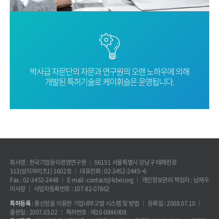
박사급 자문단의 자문과 연구원의 오랜
노하우에 의해
개발된 특허기술로
케이휘슬은 운영됩니다.
회사명 : 한국기업윤리경영연구원
06151 서울특별시 강남구 테헤란로
313(성지하이츠1) 1602호
대표전화 : 02-3452-2445~6
Fax : 02-3452-2448
E-mail : contact@kbei.org
개인정보관리 책임자 : 남재우
이사장
사업자등록번호 : 107-82-07862
특허등록
: 통신망을 이용한 기업내부고발 시스템 및 방법
등록일 : 2008.07.10
출원일 : 2007.03.02
특허번호 : 제10-0846908