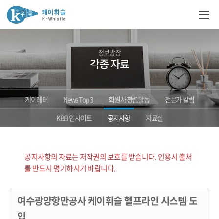
정보광장
각종 자료
케이레터
News Top 3
회원사 청렴활동
전문가 칼럼
KBEI 인사이트
공지사항
자료실
공지사항의 자료는 저작권의 보호를 받습니다. 인용시 출처
를 반드시 명기하시기 바랍니다.
여수광양항만공사 케이휘슬 헬프라인 시스템 도
입