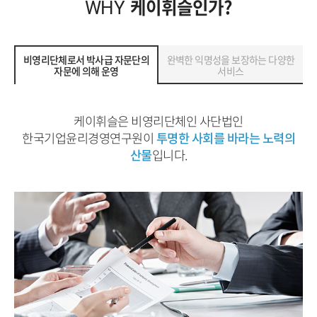
케이휘슬인가?
WHY
비영리단체로서 박사급 자문단의
완벽한 익명성을 보장하는 다양한
자문에 의해 운영
서비스
케이휘슬은 비영리단체인 사단법인
한국기업윤리경영연구원이
투명한 사회를 바라는 노력의
산물
입니다.