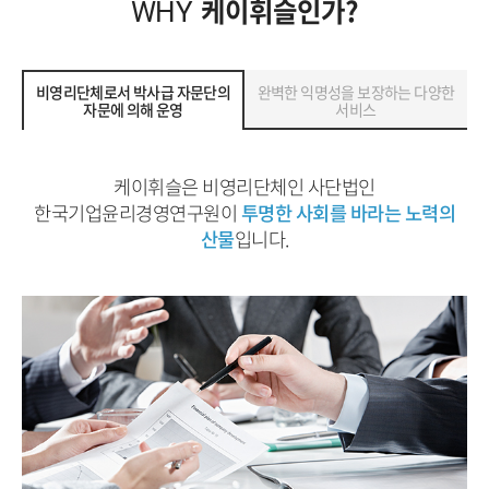
케이휘슬인가?
WHY
비영리단체로서 박사급 자문단의
완벽한 익명성을 보장하는 다양한
자문에 의해 운영
서비스
케이휘슬은 비영리단체인 사단법인
한국기업윤리경영연구원이
투명한 사회를 바라는 노력의
산물
입니다.