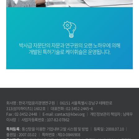
박사급 자문단의 자문과 연구원의 오랜
노하우에 의해
개발된 특허기술로
케이휘슬은 운영됩니다.
회사명 : 한국기업윤리경영연구원
06151 서울특별시 강남구 테헤란로
313(성지하이츠1) 1602호
대표전화 : 02-3452-2445~6
Fax : 02-3452-2448
E-mail : contact@kbei.org
개인정보관리 책임자 : 남재우
이사장
사업자등록번호 : 107-82-07862
특허등록
: 통신망을 이용한 기업내부고발 시스템 및 방법
등록일 : 2008.07.10
출원일 : 2007.03.02
특허번호 : 제10-0846908